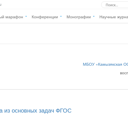
u
ый марафон
Конференции
Монографии
Научные журн
МБОУ «Камызякская 
вос
на из основных задач ФГОС