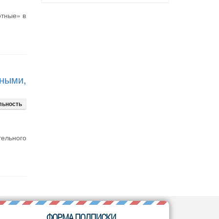
отные» в
ными,
льность
тельного
ФОРМА ПОДПИСКИ