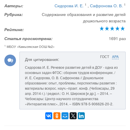
1
1
Авторы:
Сидорова И. Е.
,
Сафронова О. В.
Рубрика:
Содержание образования и развитие детей
дошкольного возраста
Рейтинг:
Статья просмотрена:
1691 раз
1
МБОУ «Камызякская ООШ №2»
ГОСТ
APA
Для цитирования:
Сидорова И. Е. Речевое развитие детей в ДОУ - одна из
основных задач ФГОС: сборник трудов конференции. /
И. Е. Сидорова, О. В. Сафронова // Дошкольное
образование: опыт, проблемы, перспективы развития :
материалы всерос. науч.–практ. конф. (Чебоксары, 29
апр. 2014 г.) / редкол.: О. Н. Широков [и др.]. – 2014. –
Чебоксары: Центр научного сотрудничества
«Интерактив плюс», 2014. – ISBN 978-5-906626-20-2.