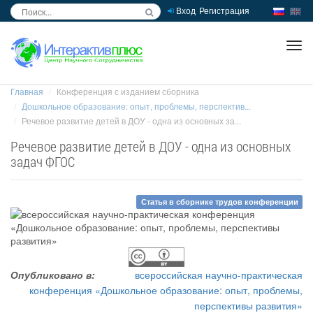
Вход
Регистрация
inc
ра
Главная
Конференция с изданием сборника
Дошкольное образование: опыт, проблемы, перспектив...
Речевое развитие детей в ДОУ - одна из основных за...
Речевое развитие детей в ДОУ - одна из основных
задач ФГОС
Статья в сборнике трудов конференции
Опубликовано в:
всероссийская научно-практическая
конференция «Дошкольное образование: опыт, проблемы,
перспективы развития»