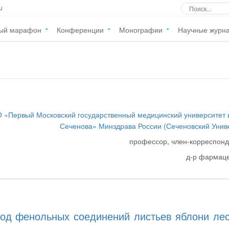
u
ый марафон
Конференции
Монографии
Научные журн
 «Первый Московский государственный медицинский университет 
Сеченова» Минздрава России (Сеченовский Унив
профессор, член-корреспон
д-р фармаце
ход фенольных соединений листьев яблони ле