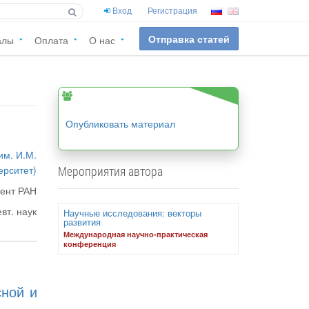
Вход
Регистрация
Отправка статей
алы
Оплата
О нас
Опубликовать материал
им. И.М.
ерситет)
Мероприятия автора
дент РАН
вт. наук
Научные исследования: векторы
развития
Международная научно-практическая
конференция
сной и