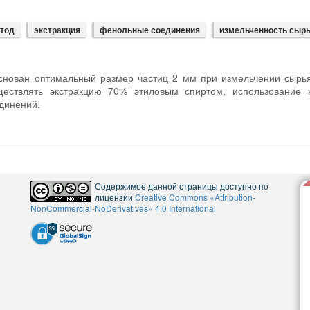
етод
экстракция
фенольные соединения
измельченность сыр
снован оптимальный размер частиц 2 мм при измельчении сырь
ствлять экстракцию 70% этиловым спиртом, использование к
динений.
Содержимое данной страницы доступно по
лицензии
Creative Commons «Attribution-
NonCommercial-NoDerivatives» 4.0 International
5