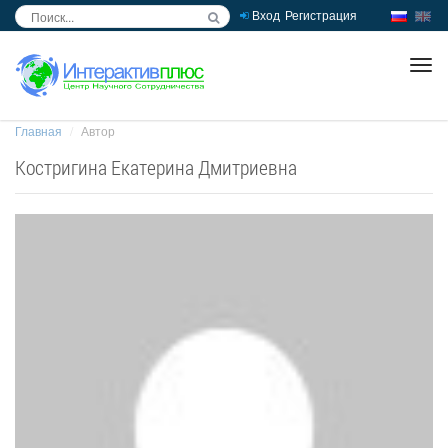
Вход
Регистрация
inc
ра
Главная
Автор
Костригина Екатерина Дмитриевна