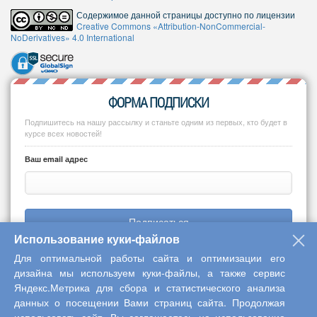
Содержимое данной страницы доступно по лицензии
Creative Commons «Attribution-NonCommercial-
NoDerivatives» 4.0 International
ФОРМА ПОДПИСКИ
Подпишитесь на нашу рассылку и станьте одним из первых, кто будет в
курсе всех новостей!
Ваш email адрес
Подписаться
Использование куки-файлов
Для оптимальной работы сайта и оптимизации его
дизайна мы используем куки-файлы, а также сервис
Яндекс.Метрика для сбора и статистического анализа
Copyright © 2013-2026 Центр научного сотрудничества «Интерактив
данных о посещении Вами страниц сайта. Продолжая
плюс»