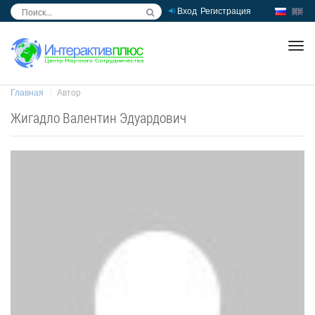
Вход
Регистрация
inc
ра
Главная
Автор
Жигадло Валентин Эдуардович