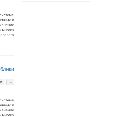
 системе
венных и
менение
а многих
равового
ублики
ки
...
 системе
венных и
менение
а многих