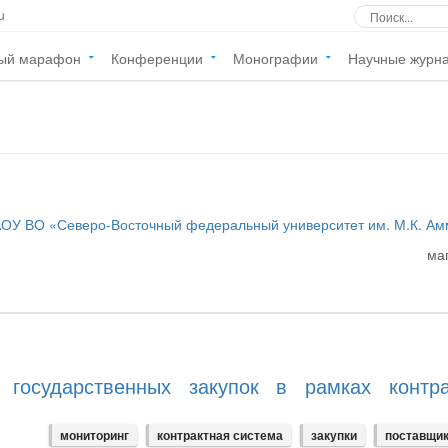
u
ый марафон
Конференции
Монографии
Научные журн
ОУ ВО «Северо-Восточный федеральный университет им. М.К. А
ма
государственных закупок в рамках контра
мониторинг
контрактная система
закупки
поставщи