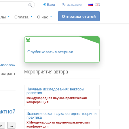
Вход
Регистрация
Отправка статей
алы
Оплата
О нас
Опубликовать материал
ммосова»
Мероприятия автора
гистрант
Научные исследования: векторы
развития
Международная научно-практическая
конференция
ктной
Экономическая наука сегодня: теория и
практика
X Международная научно-практическая
ки
...
конференция