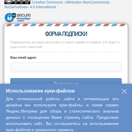
Creative Commons «Attribution-NonCommercial-
NoDerivatives» 4.0 International
ФОРМА ПОДПИСКИ
Подпишитесь на нашу рассылку и станьте одним из первых, кто будет в
курсе всех новостей!
Ваш email адрес
Подписаться
Использование куки-файлов
Для оптимальной работы сайта и оптимизации его
дизайна мы используем куки-файлы, а также сервис
Яндекс.Метрика для сбора и статистического анализа
Copyright © 2013-2026 Центр научного сотрудничества «Интерактив
данных о посещении Вами страниц сайта. Продолжая
плюс»
использовать сайт, Вы соглашаетесь на использование
куки-файлов и указанного сервиса.
Наверх