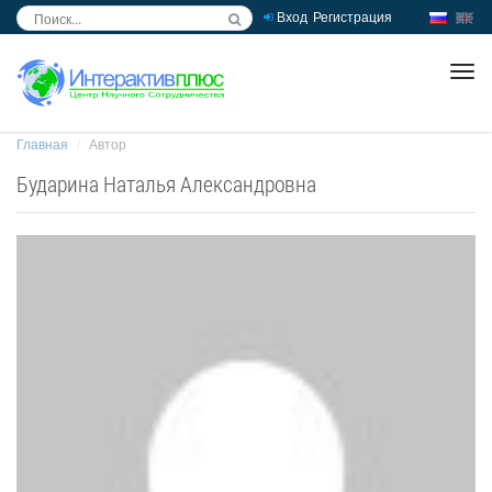
Вход
Регистрация
inc
ра
Главная
Автор
Бударина Наталья Александровна