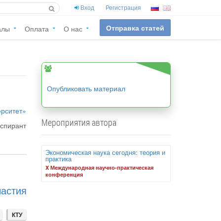
Вход
Регистрация
Отправка статей
алы
Оплата
О нас
Опубликовать материал
ерситет»
Мероприятия автора
аспирант
Экономическая наука сегодня: теория и
практика
X Международная научно-практическая
конференция
астия
КТУ