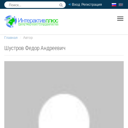
Вход
Регистрация
inc
ра
Главная
Автор
Шустров Федор Андреевич