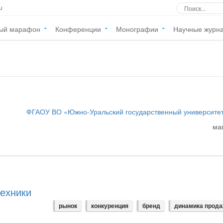
u
ый марафон
Конференции
Монографии
Научные журн
ФГАОУ ВО «Южно-Уральский государственный университе
ма
техники
рынок
конкуренция
бренд
динамика прод