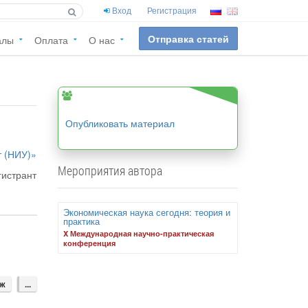
Вход
Регистрация
Отправка статей
алы
Оплата
О нас
Опубликовать материал
т (НИУ)»
Мероприятия автора
гистрант
Экономическая наука сегодня: теория и
практика
X Международная научно-практическая
конференция
аж
...