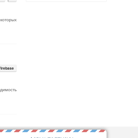
 которых
Firebase
одимость