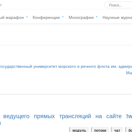
u
ый марафон
Конференции
Монографии
Научные журн
сударственный университет морского и речного флота им. адмир
Ма
 ведущего прямых трансляций на сайте twit
а
модуль
потоки
чат
б