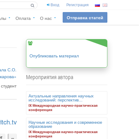
Вход
Регистрация
Отправка статей
алы
Оплата
О нас
Опубликовать материал
ала С.О.
карова»
Мероприятия автора
студент
Актуальные направления научных
исследований: перспектив...
IX Международная научно-практическая
конференция
ch.tv
Научные исследования и современное
образование
IX Международная научно-практическая
конференция
от
...