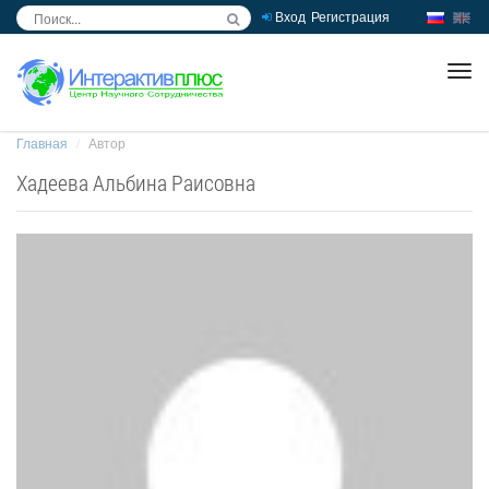
Вход
Регистрация
inc
ра
Главная
Автор
Хадеева Альбина Раисовна