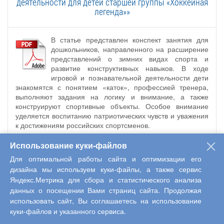
деятельности для детей старшей группы «Хоккейная
легенда»»
В статье представлен конспект занятия для
дошкольников, направленного на расширение
представлений о зимних видах спорта и
развитие конструктивных навыков. В ходе
игровой и познавательной деятельности дети
знакомятся с понятием «каток», профессией тренера,
выполняют задания на логику и внимание, а также
конструируют спортивные объекты. Особое внимание
уделяется воспитанию патриотических чувств и уважения
к достижениям российских спортсменов.
Использование куки-файлов
Дискуссионная площадка
|
Оставить комментарий
Для оптимальной работы сайта и оптимизации его
дизайна мы используем куки-файлы, а также сервис
Яндекс.Метрика для сбора и статистического анализа
Психология
данных о посещении Вами страниц сайта. Продолжая
использовать сайт, Вы соглашаетесь на использование
Дата публикации: 07.04.2026 г.
куки-файлов и указанного сервиса.
Оцените материал 
Средняя оценка: 3 (Всего: 2)