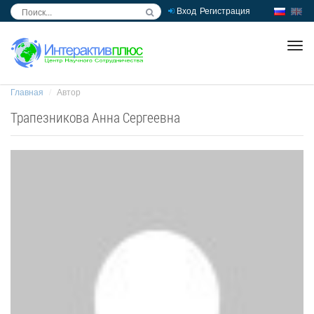
Вход
Регистрация
inc
ра
Главная
Автор
Трапезникова Анна Сергеевна