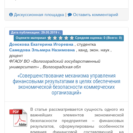
Дискуссионная площадка
|
Оставить комментарий
Дата публикации: 29.05.2019 г.
Оцените материал 
Средняя оценка: 0 (Всего: 0)
Донскова Екатерина Игоревна
, студентка
Самедова Эльмира Назимовна
, канд. экон. наук ,
доцент
ФГАОУ ВО «Волгоградский государственный
университет»
, Волгоградская обл
«Совершенствование механизма управления
финансовыми результатами в целях обеспечения
экономической безопасности коммерческих
организаций»
В статье рассматривается сущность одного из
важнейших элементов экономической
безопасности предприятия – финансовых
результатов, сформулированы особенности
влияния финансовой составляющей на