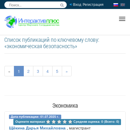
Вход
Регистрация
inc
ра
Список публикаций по ключевому слову:
«экономическая безопасность»
«
1
2
3
4
5
»
Экономика
Дата публикации: 01.07.2025 г.
Оцените материал 
Средняя оценка: 0 (Всего: 0)
Щёкина Дарья Михайловна
, магистрант