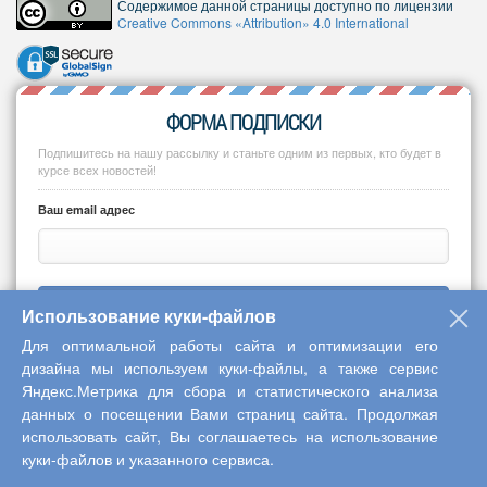
Содержимое данной страницы доступно по лицензии
Creative Commons «Attribution» 4.0 International
ФОРМА ПОДПИСКИ
Подпишитесь на нашу рассылку и станьте одним из первых, кто будет в
курсе всех новостей!
Ваш email адрес
Подписаться
Использование куки-файлов
Для оптимальной работы сайта и оптимизации его
дизайна мы используем куки-файлы, а также сервис
Яндекс.Метрика для сбора и статистического анализа
Copyright © 2013-2026 Центр научного сотрудничества «Интерактив
данных о посещении Вами страниц сайта. Продолжая
использовать сайт, Вы соглашаетесь на использование
плюс»
куки-файлов и указанного сервиса.
Наверх