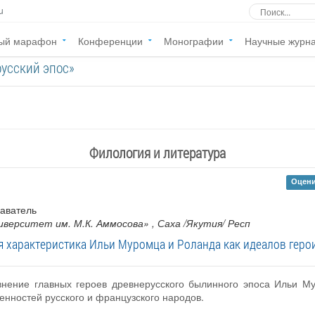
u
ый марафон
Конференции
Монографии
Научные журн
русский эпос»
Филология и литература
Оцени
даватель
верситет им. М.К. Аммосова»
, Саха /Якутия/ Респ
 характеристика Ильи Муромца и Роланда как идеалов геро
внение главных героев древнерусского былинного эпоса Ильи Му
енностей русского и французского народов.