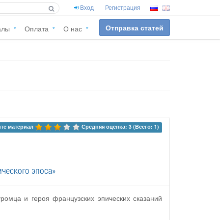
Вход
Регистрация
Отправка статей
алы
Оплата
О нас
те материал 
Средняя оценка: 3 (Всего: 1)
ического эпоса»
ромца и героя французских эпических сказаний