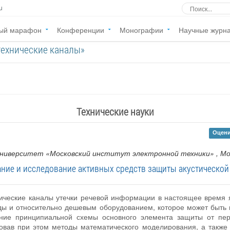
u
ый марафон
Конференции
Монографии
Научные журн
технические каналы»
Технические науки
Оцени
университет «Московский институт электронной техники»
, М
ние и исследование активных средств защиты акустическо
нические каналы утечки речевой информации в настоящее время 
оды и относительно дешевым оборудованием, которое может быть
ание принципиальной схемы основного элемента защиты от пе
овав при этом методы математического моделирования, а также 