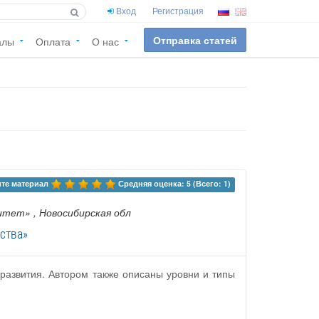
Вход
Регистрация
Отправка статей
алы
Оплата
О нас
те материал 
Средняя оценка: 5 (Всего: 1)
ситет»
, Новосибирская обл
ства»
развития. Автором также описаны уровни и типы