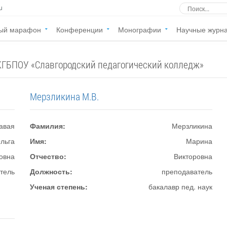
u
ый марафон
Конференции
Монографии
Научные журн
КГБПОУ «Славгородский педагогический колледж»
Мерзликина М.В.
авая
Фамилия:
Мерзликина
льга
Имя:
Марина
овна
Отчество:
Викторовна
тель
Должность:
преподаватель
Ученая степень:
бакалавр пед. наук