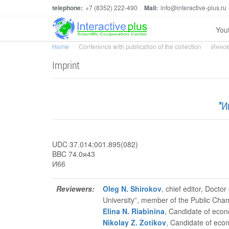
telephone:
+7 (8352) 222-490
Mail:
info@interactive-plus.ru
You
Home
Conference with publication of the collection
Иннов
Imprint
"И
UDC 37.014:001.895(082)
BBC 74.0я43
И66
Reviewers:
Oleg N. Shirokov
, chief editor
, Doctor
University”, member of the Public Cha
Elina N. Riabinina
, Candidate of econ
Nikolay Z. Zotikov
, Candidate of econ