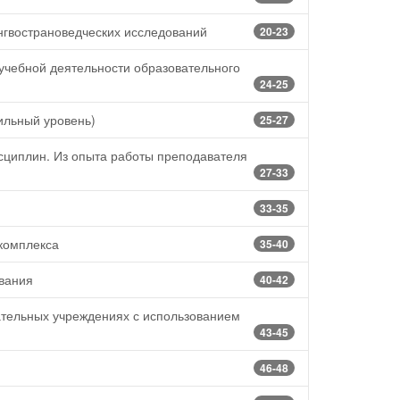
нгвострановедческих исследований
20-23
еучебной деятельности образовательного
24-25
ильный уровень)
25-27
сциплин. Из опыта работы преподавателя
27-33
33-35
комплекса
35-40
ования
40-42
тельных учреждениях с использованием
43-45
46-48