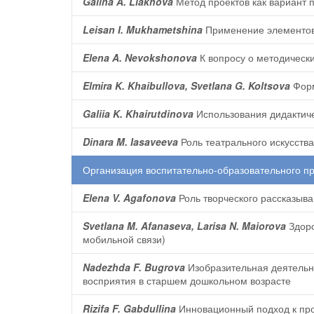
Galina A. Liakhova
Метод проектов как вариант 
Leisan I. Mukhametshina
Применение элементов 
Elena A. Nevokshonova
К вопросу о методическ
Elmira K. Khaibullova, Svetlana G. Koltsova
Форм
Galiia K. Khairutdinova
Использования дидактиче
Dinara M. Iasaveeva
Роль театрального искусств
Организация воспитательно-образовательного п
Elena V. Agafonova
Роль творческого рассказыва
Svetlana M. Afanaseva, Larisa N. Maiorova
Здоро
мобильной связи)
Nadezhda F. Bugrova
Изобразительная деятельн
восприятия в старшем дошкольном возрасте
Rizifa F. Gabdullina
Инновационный подход к про