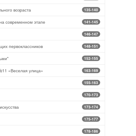
ьного возраста
135-140
 на современном этапе
141-145
146-147
ущих первоклассников
148-151
ьми"
152-155
 №11 «Веселая улица»
163-169
155-163
170-173
искусства
173-174
175-177
178-186