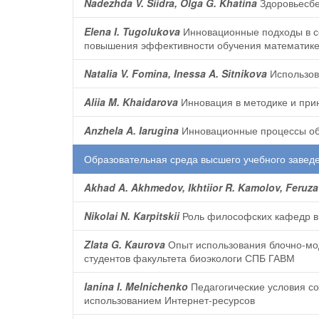
Nadezhda V. Siidra, Olga G. Khatina
Здоровьесбе
Elena I. Tugolukova
Инновационные подходы в с
повышения эффективности обучения математик
Natalia V. Fomina, Inessa A. Sitnikova
Использов
Aliia M. Khaidarova
Инновация в методике и при
Anzhela A. Iarugina
Инновационные процессы об
Образовательная среда высшего учебного завед
Akhad A. Akhmedov, Ikhtiior R. Kamolov, Feruz
Nikolai N. Karpitskii
Роль философских кафедр в 
Zlata G. Kaurova
Опыт использования блочно-мод
студентов факультета биоэкологи СПБ ГАВМ
Ianina I. Melnichenko
Педагогические условия со
использованием Интернет-ресурсов