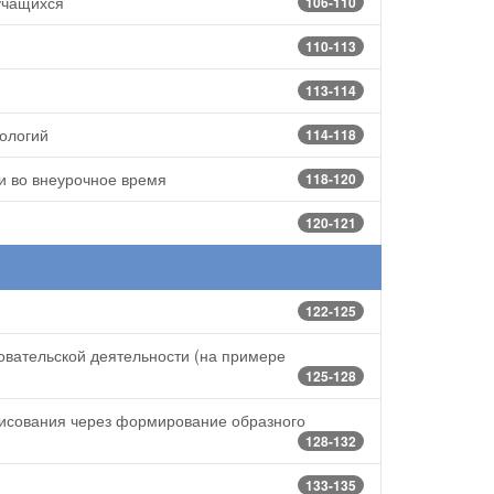
учащихся
106-110
110-113
113-114
ологий
114-118
и во внеурочное время
118-120
120-121
122-125
овательской деятельности (на примере
125-128
рисования через формирование образного
128-132
133-135