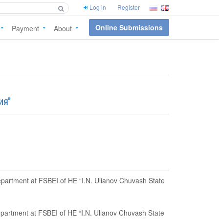
Log in
Register
Online Submissions
Payment
About
ия"
Department at FSBEI of HE “I.N. Ulianov Chuvash State
Department at FSBEI of HE “I.N. Ulianov Chuvash State