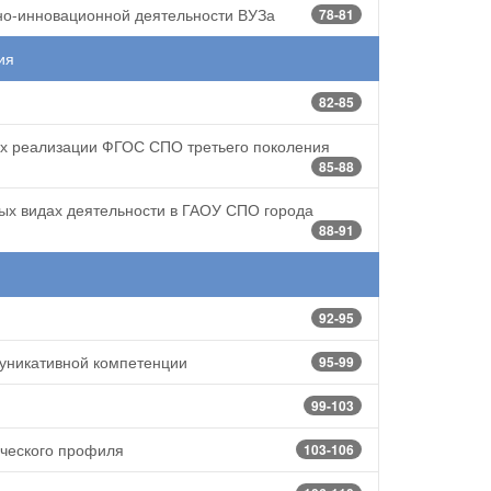
но-инновационной деятельности ВУЗа
78-81
ия
82-85
ах реализации ФГОС СПО третьего поколения
85-88
ых видах деятельности в ГАОУ СПО города
88-91
92-95
уникативной компетенции
95-99
99-103
ического профиля
103-106