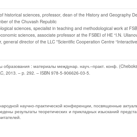
 of historical sciences, professor, dean of the History and Geography 
mber of the Chuvash Republic
ological sciences, specialist in teaching and methodological work at FS
economic sciences, associate professor at the FSBEI of HE “I.N. Uliano
r
, general director of the LLC "Scientific Cooperation Centre “Interactive
бразования : материалы междунар. науч.–практ. конф. (Cheboksary, 
LLC, 2013. – p. 292. – ISBN 978-5-906626-03-5.
ународной научно-практической конференции, посвященные актуа
едены результаты теоретических и прикладных изысканий предста
читателей.