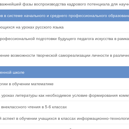
важнейшей фазы воспроизводства кадрового потенциала для науч
в в системе начального и среднего профессионального образован
ющихся на уроках русского языка
офессиональной подготовки будущего педагога искусства в рамк
ние возможности творческой самореализации личности в различн
менной школе
огии в обучении математике
 уроках литературы как необходимое условие формирования комм
внеклассного чтения в 5-6 классах
аспект в обучении учащихся в классах информационно-технолог