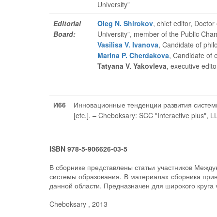
University”
Editorial
Oleg N. Shirokov
, chief editor
, Doctor
Board:
University”, member of the Public Cha
Vasilisa V. Ivanova
, Candidate of phil
Marina P. Cherdakova
, Candidate of 
Tatyana V. Yakovleva
, executive edito
И66
Инновационные тенденции развития системы о
[etc.]. – Cheboksary: SCC "Interactive plus", 
ISBN 978-5-906626-03-5
В сборнике представлены статьи участников Межд
системы образования. В материалах сборника прив
данной области. Предназначен для широкого круга 
Cheboksary , 2013