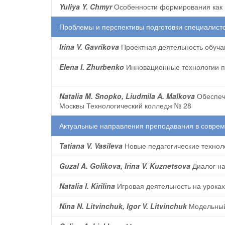
Yuliya Y. Chmyr
Особенности формирования как 
Проблемы и перспективы подготовки специалисто
Irina V. Gavrikova
Проектная деятельность обуча
Elena I. Zhurbenko
Инновационные технологии пр
Natalia M. Snopko, Liudmila A. Malkova
Обеспече
Москвы Технологический колледж № 28
Актуальные направления преподавания в совре
Tatiana V. Vasileva
Новые педагогические технол
Guzal A. Golikova, Irina V. Kuznetsova
Диалог на
Natalia I. Kirilina
Игровая деятельность на уроках 
Nina N. Litvinchuk, Igor V. Litvinchuk
Модельный 