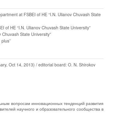
Department at FSBEI of HE “I.N. Ulianov Chuvash State
BEI of HE “I.N. Ulianov Chuvash State University”
v Chuvash State University”
 plus”
Oct 14, 2013) / editorial board: O. N. Shirokov
льным вопросам инновационных тенденций развития
вителей научного и образовательного сообщества в