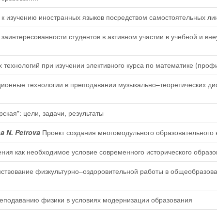
 изучению иностранных языков посредством самостоятельных ли
заинтересованности студентов в активном участии в учебной и вн
ехнологий при изучении элективного курса по математике (проф
ионные технологии в преподавании музыкально–теоретических ди
ская": цели, задачи, результаты
na N. Petrova
Проект создания многомодульного образовательного 
ния как необходимое условие современного исторического образ
твование физкультурно–оздоровительной работы в общеобразова
еподаванию физики в условиях модернизации образования