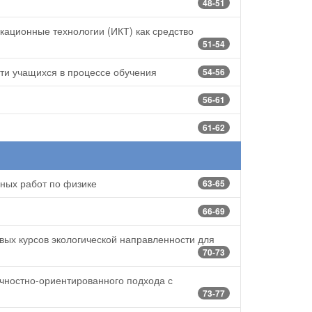
48-51
ционные технологии (ИКТ) как средство
51-54
ти учащихся в процессе обучения
54-56
56-61
61-62
ных работ по физике
63-65
66-69
ых курсов экологической направленности для
70-73
чностно-ориентированного подхода с
73-77