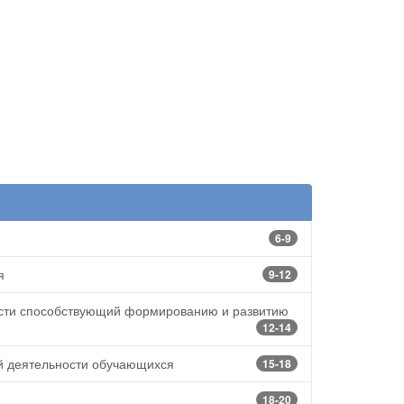
6-9
я
9-12
сти способствующий формированию и развитию
12-14
й деятельности обучающихся
15-18
18-20