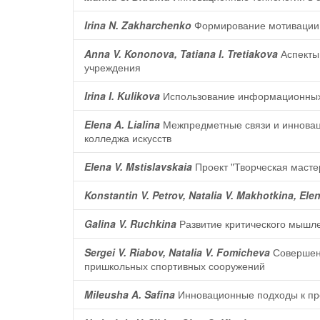
Irina N. Zakharchenko
Формирование мотивации к
Anna V. Kononova, Tatiana I. Tretiakova
Аспекты 
учреждения
Irina I. Kulikova
Использование информационных т
Elena A. Lialina
Межпредметные связи и инновац
колледжа искусств
Elena V. Mstislavskaia
Проект "Творческая мастер
Konstantin V. Petrov, Natalia V. Makhotkina, Ele
Galina V. Ruchkina
Развитие критического мышле
Sergei V. Riabov, Natalia V. Fomicheva
Совершенс
пришкольных спортивных сооружений
Mileusha A. Safina
Инновационные подходы к пр