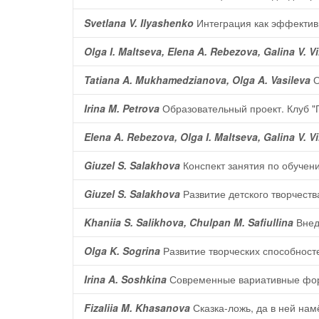
Svetlana V. Ilyashenko
Интеграция как эффективн
Olga I. Maltseva, Elena A. Rebezova, Galina V. V
Tatiana A. Mukhamedzianova, Olga A. Vasileva
О
Irina M. Petrova
Образовательный проект. Клуб "
Elena A. Rebezova, Olga I. Maltseva, Galina V. V
Giuzel S. Salakhova
Конспект занятия по обучен
Giuzel S. Salakhova
Развитие детского творчеств
Khaniia S. Salikhova, Chulpan M. Safiullina
Внед
Olga K. Sogrina
Развитие творческих способносте
Irina A. Soshkina
Современные вариативные форм
Fizaliia M. Khasanova
Сказка-ложь, да в ней намё