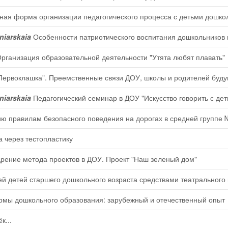
ая форма организации педагогического процесса с детьми дошкол
iniarskaia
Особенности патриотического воспитания дошкольников
рганизация образовательной деятельности "Утята любят плавать"
Первоклашка". Преемственные связи ДОУ, школы и родителей буд
iniarskaia
Педагогический семинар в ДОУ "Искусство говорить с дет
ию правилам безопасного поведения на дорогах в средней группе
а через тестопластику
рение метода проектов в ДОУ. Проект "Наш зеленый дом"
й детей старшего дошкольного возраста средствами театрального 
ы дошкольного образования: зарубежный и отечественный опыт
к...