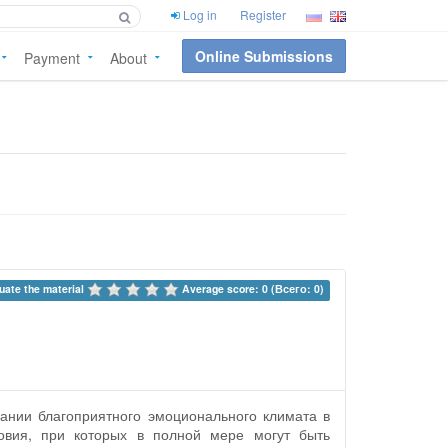
Log in
Register
Online Submissions
Payment
About
uate the material 
Average score: 0 (Всего: 0)
дании благоприятного эмоционального климата в
овия, при которых в полной мере могут быть