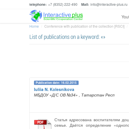
telephone:
+7 (8352) 222-490
Mail:
info@interactive-plus.ru
You
Home
Conference with publication of the collection [RSCI]
List of publications on a keyword: «»
Publication date: 16.02.2015
Iuliia N. Kolesnikova
МБДОУ «Д/С ОВ №34»
, Татарстан Респ
Статья адресована воспитателям дош
семье. Даётся определение «одноп