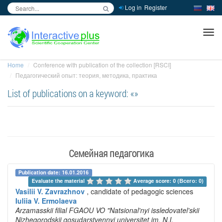
Log in
Register
inc
ра
Home
Conference with publication of the collection [RSCI]
Педагогический опыт: теория, методика, практика
List of publications on a keyword: «»
Семейная педагогика
Publication date: 16.01.2016
Evaluate the material 
Average score: 0 (Всего: 0)
Vasilii V. Zavrazhnov
, candidate of pedagogic sciences
Iuliia V. Ermolaeva
Arzamasskii filial FGAOU VO "Natsional'nyi issledovatel'skii
Nizhegorodskii gosudarstvennyi universitet im. N.I.