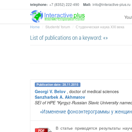
telephone:
+7 (8352) 222-490
Mail:
info@interactive-plus.ru
You
Home
Students' forum
Студенческая наука XXI века
List of publications on a keyword: «»
Publication date: 28.11.2015
Georgi V. Belov
, doctor of medical sciences
Sanzharbek A. Akhmatov
SEI of HPE "Kyrgyz-Russian Slavic University named a
«Изменение фоноэнтерограммы у женщин 
В статье приводятся результаты нау