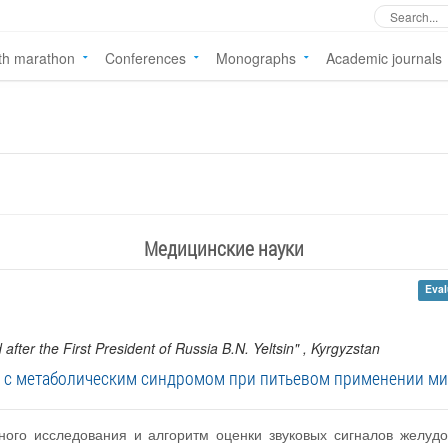
th marathon
Conferences
Monographs
Academic journals
Медицинские науки
Eval
fter the First President of Russia B.N. Yeltsin"
, Kyrgyzstan
с метаболическим синдромом при питьевом применении ми
чного исследования и алгоритм оценки звуковых сигналов желуд