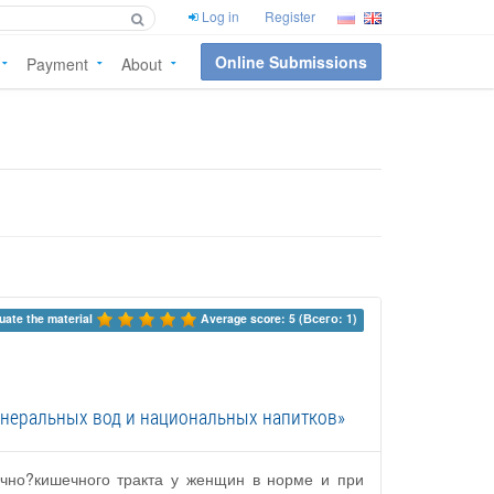
Log in
Register
Online Submissions
Payment
About
uate the material 
Average score: 5 (Всего: 1)
неральных вод и национальных напитков»
очно?кишечного тракта у женщин в норме и при