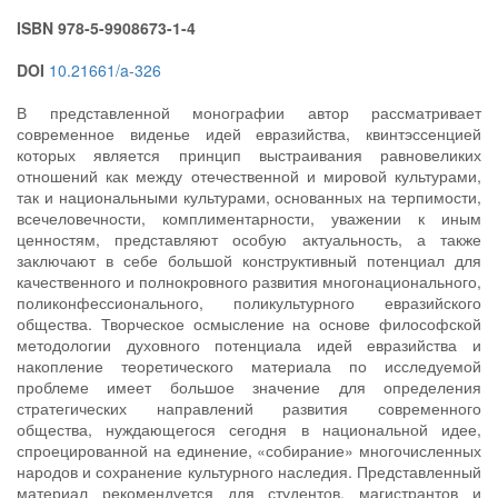
ISBN 978-5-9908673-1-4
DOI
10.21661/a-326
В представленной монографии автор рассматривает
современное виденье идей евразийства, квинтэссенцией
которых является принцип выстраивания равновеликих
отношений как между отечественной и мировой культурами,
так и национальными культурами, основанных на терпимости,
всечеловечности, комплиментарности, уважении к иным
ценностям, представляют особую актуальность, а также
заключают в себе большой конструктивный потенциал для
качественного и полнокровного развития многонационального,
поликонфессионального, поликультурного евразийского
общества. Творческое осмысление на основе философской
методологии духовного потенциала идей евразийства и
накопление теоретического материала по исследуемой
проблеме имеет большое значение для определения
стратегических направлений развития современного
общества, нуждающегося сегодня в национальной идее,
спроецированной на единение, «собирание» многочисленных
народов и сохранение культурного наследия. Представленный
материал рекомендуется для студентов, магистрантов и