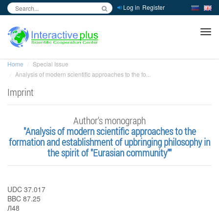
Log in
Register
inc
ра
Home
Special Issue
Analysis of modern scientific approaches to the fo...
Imprint
Author's monograph
"Analysis of modern scientific approaches to the
formation and establishment of upbringing philosophy in
the spirit of "Eurasian community""
UDC 37.017
BBC 87.25
Л48