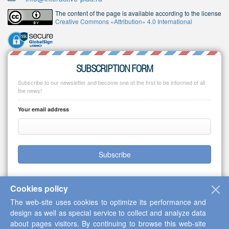
The content of the page is available according to the license
Creative Commons «Attribution» 4.0 International
SUBSCRIPTION FORM
Subscribe to our newsletter and become one of the first to be informed of all
the news!
Your email address
Subscribe
Cookies policy
The web-site uses cookies to optimize its performance and
Copyright © 2013-2026 Scientific Cooperation Center "Interactive Plus"
design as well as special service to collect and analyze data
about pages visitors. By continuing to browse this web-site