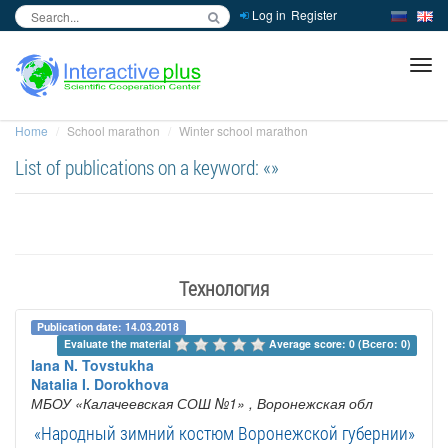
Log in
Register
inc
ра
Home
School marathon
Winter school marathon
List of publications on a keyword: «»
Технология
Publication date: 14.03.2018
Evaluate the material 
Average score: 0 (Всего: 0)
Iana N. Tovstukha
Natalia I. Dorokhova
МБОУ «Калачеевская СОШ №1»
, Воронежская обл
«Народный зимний костюм Воронежской губернии»