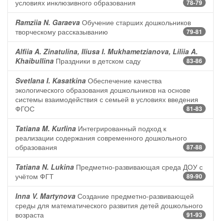
условиях инклюзивного образования
78-79
Ramziia N. Garaeva
Обучение старших дошкольников
творческому рассказыванию
79-81
Alfiia A. Zinatulina, Iliusa I. Mukhametzianova, Liliia A.
Khaibullina
Праздники в детском саду
83-86
Svetlana I. Kasatkina
Обеспечение качества
экологического образования дошкольников на основе
системы взаимодействия с семьей в условиях введения
ФГОС
81-83
Tatiana M. Kurlina
Интегрированный подход к
реализации содержания современного дошкольного
образования
87-88
Tatiana N. Lukina
Предметно-развивающая среда ДОУ с
учётом ФГТ
89-90
Inna V. Martynova
Создание предметно-развивающей
среды для математического развития детей дошкольного
возраста
91-93