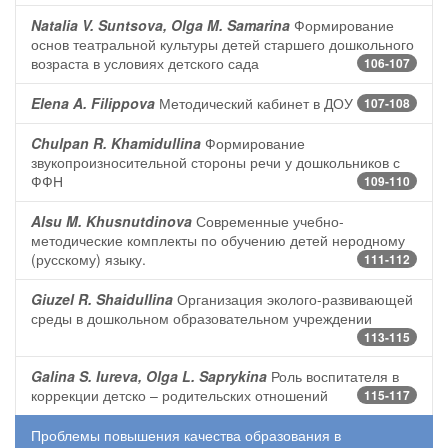
Natalia V. Suntsova, Olga M. Samarina
Формирование
основ театральной культуры детей старшего дошкольного
возраста в условиях детского сада
106-107
Elena A. Filippova
Методический кабинет в ДОУ
107-108
Chulpan R. Khamidullina
Формирование
звукопроизносительной стороны речи у дошкольников с
ФФН
109-110
Alsu M. Khusnutdinova
Современные учебно-
методические комплекты по обучению детей неродному
(русскому) языку.
111-112
Giuzel R. Shaidullina
Организация эколого-развивающей
среды в дошкольном образовательном учреждении
113-115
Galina S. Iureva, Olga L. Saprykina
Роль воспитателя в
коррекции детско – родительских отношений
115-117
Проблемы повышения качества образования в