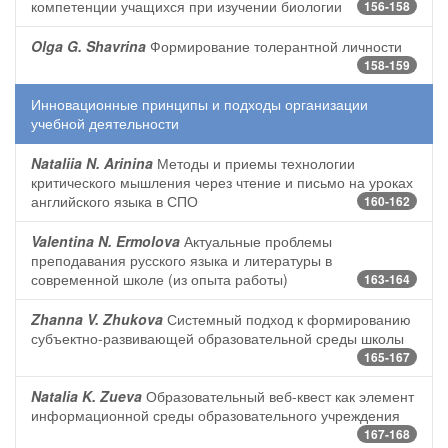
компетенции учащихся при изучении биологии
156-158
Olga G. Shavrina
Формирование толерантной личности
158-159
Инновационные принципы и подходы организации
учебной деятельности
Nataliia N. Arinina
Методы и приемы технологии
критического мышления через чтение и письмо на уроках
английского языка в СПО
160-162
Valentina N. Ermolova
Актуальные проблемы
преподавания русского языка и литературы в
современной школе (из опыта работы)
163-164
Zhanna V. Zhukova
Системный подход к формированию
субъектно-развивающей образовательной среды школы
165-167
Natalia K. Zueva
Образовательный веб-квест как элемент
информационной среды образовательного учреждения
167-168