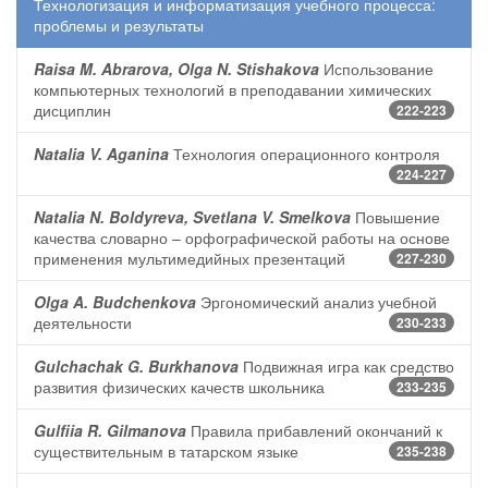
Технологизация и информатизация учебного процесса:
проблемы и результаты
Raisa M. Abrarova, Olga N. Stishakova
Использование
компьютерных технологий в преподавании химических
дисциплин
222-223
Natalia V. Aganina
Технология операционного контроля
224-227
Natalia N. Boldyreva, Svetlana V. Smelkova
Повышение
качества словарно – орфографической работы на основе
применения мультимедийных презентаций
227-230
Olga A. Budchenkova
Эргономический анализ учебной
деятельности
230-233
Gulchachak G. Burkhanova
Подвижная игра как средство
развития физических качеств школьника
233-235
Gulfiia R. Gilmanova
Правила прибавлений окончаний к
существительным в татарском языке
235-238