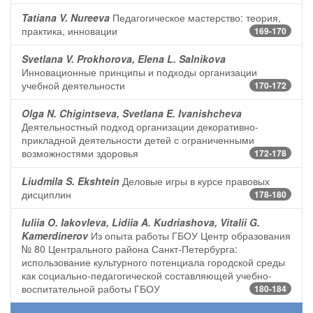
Tatiana V. Nureeva
Педагогическое мастерство: теория,
практика, инновации
169-170
Svetlana V. Prokhorova, Elena L. Salnikova
Инновационные принципы и подходы организации
учебной деятельности
170-172
Olga N. Chigintseva, Svetlana E. Ivanishcheva
Деятельностный подход организации декоративно-
прикладной деятельности детей с ограниченными
возможностями здоровья
172-178
Liudmila S. Ekshtein
Деловые игры в курсе правовых
дисциплин
178-180
Iuliia O. Iakovleva, Lidiia A. Kudriashova, Vitalii G.
Kamerdinerov
Из опыта работы ГБОУ Центр образования
№ 80 Центрального района Санкт-Петербурга:
использование культурного потенциала городской среды
как социально-педагогической составляющей учебно-
воспитательной работы ГБОУ
180-184