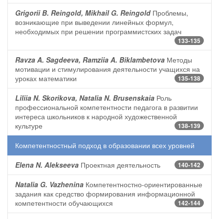
Grigorii B. Reingold, Mikhail G. Reingold
Проблемы,
возникающие при выведении линейных формул,
необходимых при решении программистских задач
133-135
Ravza A. Sagdeeva, Ramziia A. Biklambetova
Методы
мотивации и стимулирования деятельности учащихся на
уроках математики
135-138
Liliia N. Skorikova, Natalia N. Brusenskaia
Роль
профессиональной компетентности педагога в развитии
интереса школьников к народной художественной
культуре
138-139
Компетентностный подход в образовании всех уровней
Elena N. Alekseeva
Проектная деятельность
140-142
Natalia G. Vazhenina
Компетентностно-ориентированные
задания как средство формирования информационной
компетентности обучающихся
142-144