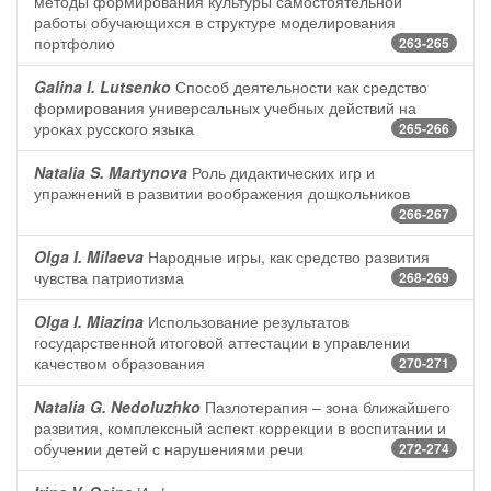
методы формирования культуры самостоятельной
работы обучающихся в структуре моделирования
портфолио
263-265
Galina I. Lutsenko
Способ деятельности как средство
формирования универсальных учебных действий на
уроках русского языка
265-266
Natalia S. Martynova
Роль дидактических игр и
упражнений в развитии воображения дошкольников
266-267
Olga I. Milaeva
Народные игры, как средство развития
чувства патриотизма
268-269
Olga I. Miazina
Использование результатов
государственной итоговой аттестации в управлении
качеством образования
270-271
Natalia G. Nedoluzhko
Пазлотерапия – зона ближайшего
развития, комплексный аспект коррекции в воспитании и
обучении детей с нарушениями речи
272-274