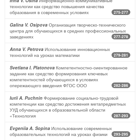
Irina V. Osina
Информационно-коммуникативные
технологии как средство повышения качества
образования в современных условиях
275-277
Galina V. Osipova
Организация творческо-технического
центра для обучающихся в средних профессиональных
заведениях
277-278
Anna V. Petrova
Использование инновационных
технологий на уроках математики
279-281
Svetlana I. Platonova
Компетентностно-оиентированное
задание как средство формирования ключевых
компетентностей обучающихся в условиях
опережающего введения ФГОС ООО
282-286
Iurii A. Puchnin
Формирование социально-трудовой
компетенции как средство достижения метапредметных
УУД обучающихся в образовательной области
«Технология
287-293
Evgeniia A. Sopina
Использование современных
образовательных технологий на уроках физики
293-295