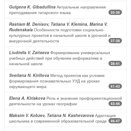
Gulgena K. Gibadullina
Актуальные направления
преподавания татарского языка
35-36
Rastiam M. Denisov, Tatiana V. Klemina, Marina V.
Rudenskaia
Особенности подготовки социально-
культурных проектов в начальной школе в урочной и
внеурочной деятельности
37-38
Liudmila V. Zaitseva
Формирование универсальных
учебных действий при обучении информатике в
начальной школе
38-41
Svetlana N. Kirillova
Метод проектов как условие
формирования познавательных УУД на уроках
окружающего мира
41-43
Elena A. Kiriakova
Роль и значение профориентационной
деятельности на уроках географии
43-46
Maksim V. Kobzev, Tatiana N. Kashevarova
Адаптация
школьника в современной образовательной среде
46-47