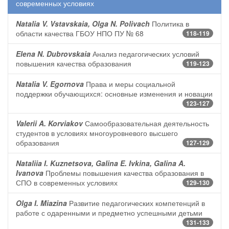
современных условиях
Natalia V. Vstavskaia, Olga N. Polivach
Политика в
области качества ГБОУ НПО ПУ № 68
118-119
Elena N. Dubrovskaia
Анализ педагогических условий
повышения качества образования
119-123
Natalia V. Egornova
Права и меры социальной
поддержки обучающихся: основные изменения и новации
123-127
Valerii A. Korviakov
Самообразовательная деятельность
студентов в условиях многоуровневого высшего
образования
127-129
Nataliia I. Kuznetsova, Galina E. Ivkina, Galina A.
Ivanova
Проблемы повышения качества образования в
СПО в современных условиях
129-130
Olga I. Miazina
Развитие педагогических компетенций в
работе с одаренными и предметно успешными детьми
131-133