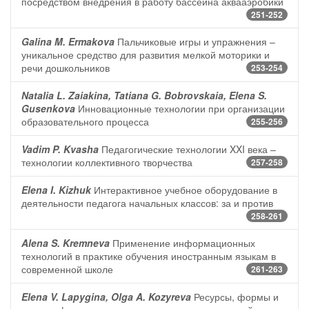
посредством внедрения в работу бассейна аквааэробики
251-252
Galina M. Ermakova
Пальчиковые игры и упражнения –
уникальное средство для развития мелкой моторики и
речи дошкольников
253-254
Natalia L. Zaiakina, Tatiana G. Bobrovskaia, Elena S.
Gusenkova
Инновационные технологии при организации
образовательного процесса
255-256
Vadim P. Kvasha
Педагогические технологии XXI века –
технологии коллективного творчества
257-258
Elena I. Kizhuk
Интерактивное учебное оборудование в
деятельности педагога начальных классов: за и против
258-261
Alena S. Kremneva
Применение информационных
технологий в практике обучения иностранным языкам в
современной школе
261-263
Elena V. Lapygina, Olga A. Kozyreva
Ресурсы, формы и