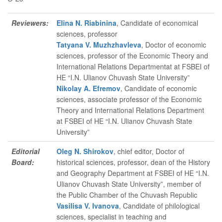
Reviewers:
Elina N. Riabinina
, Candidate of economical
sciences, professor
Tatyana V. Muzhzhavleva
, Doctor of economic
sciences, professor of the Economic Theory and
International Relations Departmentat at FSBEI of
HE “I.N. Ulianov Chuvash State University”
Nikolay A. Efremov
, Candidate of economic
sciences, associate professor of the Economic
Theory and International Relations Department
at FSBEI of HE “I.N. Ulianov Chuvash State
University”
Editorial
Oleg N. Shirokov
, chief editor
, Doctor of
Board:
historical sciences, professor, dean of the History
and Geography Department at FSBEI of HE “I.N.
Ulianov Chuvash State University”, member of
the Public Chamber of the Chuvash Republic
Vasilisa V. Ivanova
, Candidate of philological
sciences, specialist in teaching and