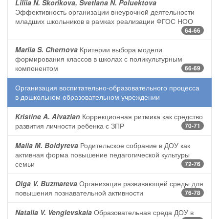
Liliia N. Skorikova, Svetlana N. Poluektova
Эффективность организации внеурочной деятельности
младших школьников в рамках реализации ФГОС НОО
64-66
Mariia S. Chernova
Критерии выбора модели
формирования классов в школах с поликультурным
компонентом
66-69
Организация воспитательно-образовательного процесса
в дошкольном образовательном учреждении
Kristine A. Aivazian
Коррекционная ритмика как средство
развития личности ребенка с ЗПР
70-71
Maiia M. Boldyreva
Родительское собрание в ДОУ как
активная форма повышение педагогической культуры
семьи
72-76
Olga V. Buzmareva
Организация развивающей среды для
повышения познавательной активности
76-78
Natalia V. Venglevskaia
Образовательная среда ДОУ в