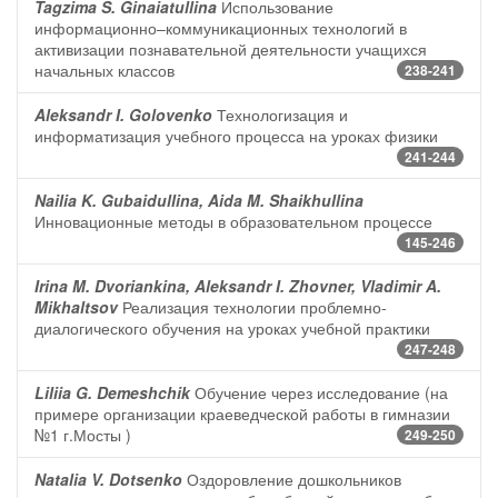
Tagzima S. Ginaiatullina
Использование
информационно–коммуникационных технологий в
активизации познавательной деятельности учащихся
начальных классов
238-241
Aleksandr I. Golovenko
Технологизация и
информатизация учебного процесса на уроках физики
241-244
Nailia K. Gubaidullina, Aida M. Shaikhullina
Инновационные методы в образовательном процессе
145-246
Irina M. Dvoriankina, Aleksandr I. Zhovner, Vladimir A.
Mikhaltsov
Реализация технологии проблемно-
диалогического обучения на уроках учебной практики
247-248
Liliia G. Demeshchik
Обучение через исследование (на
примере организации краеведческой работы в гимназии
№1 г.Мосты )
249-250
Natalia V. Dotsenko
Оздоровление дошкольников