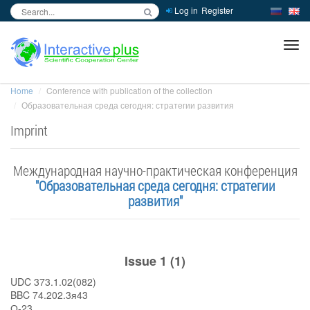
Log in
Register
inc
ра
Home
Conference with publication of the collection
Образовательная среда сегодня: стратегии развития
Imprint
Международная научно-практическая конференция
"Образовательная среда сегодня: стратегии
развития"
Issue 1 (1)
UDC 373.1.02(082)
BBC 74.202.3я43
О-23