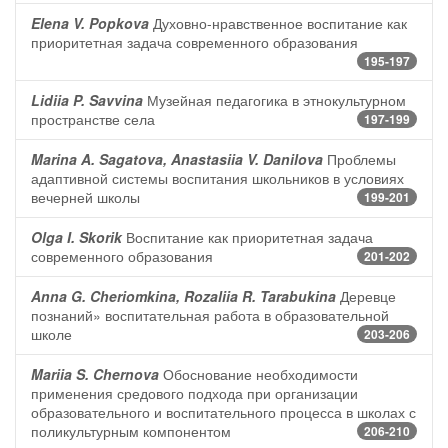
Elena V. Popkova
Духовно-нравственное воспитание как
приоритетная задача современного образования
195-197
Lidiia P. Savvina
Музейная педагогика в этнокультурном
пространстве села
197-199
Marina A. Sagatova, Anastasiia V. Danilova
Проблемы
адаптивной системы воспитания школьников в условиях
вечерней школы
199-201
Olga I. Skorik
Воспитание как приоритетная задача
современного образования
201-202
Anna G. Cheriomkina, Rozaliia R. Tarabukina
Деревце
познаний» воспитательная работа в образовательной
школе
203-206
Mariia S. Chernova
Обоснование необходимости
применения средового подхода при организации
образовательного и воспитательного процесса в школах с
поликультурным компонентом
206-210