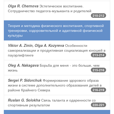
Olga R. Chernova
Эстетическое воспитание.
Сотрудничество педагога-музыканта и родителей
210-212
Теория и методика физического воспитания, спортивной
тренировки, оздоровительной и адаптивной физической
культуры
Viktor A. Zinin, Olga A. Kozyreva
Особенности
самореализации и продуктивная социализация юношей в
пауэрлифтинге
213-214
Oleg A. Nakagava
Борьба для меня - это больше, чем
жизнь
215-216
Sergei P. Sidorchuk
Формирование здорового образа
жизни в системе дополнительного образования детей в
районе Крайнего Севера
216-219
Ruslan G. Solokha
Связь таланта и одаренности со
спортивным результатом
220-221