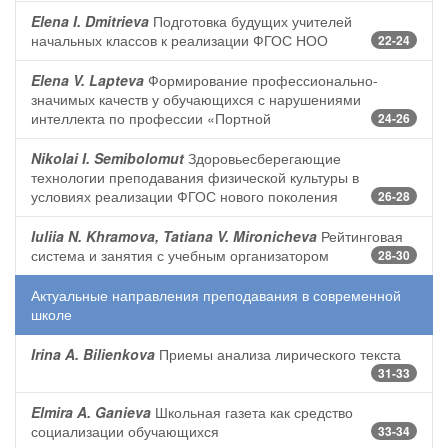
Elena I. Dmitrieva
Подготовка будущих учителей
начальных классов к реализации ФГОС НОО
22-24
Elena V. Lapteva
Формирование профессионально-
значимых качеств у обучающихся с нарушениями
интеллекта по профессии «Портной
24-26
Nikolai I. Semibolomut
Здоровьесберегающие
технологии преподавания физической культуры в
условиях реализации ФГОС нового поколения
26-28
Iuliia N. Khramova, Tatiana V. Mironicheva
Рейтинговая
система и занятия с учебным организатором
28-30
Актуальные направления преподавания в современной
школе
Irina A. Bilienkova
Приемы анализа лирического текста
31-33
Elmira A. Ganieva
Школьная газета как средство
социализации обучающихся
33-34