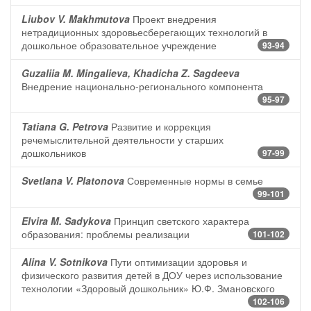
Liubov V. Makhmutova
Проект внедрения
нетрадиционных здоровьесберегающих технологий в
дошкольное образовательное учреждение
93-94
Guzaliia M. Mingalieva, Khadicha Z. Sagdeeva
Внедрение национально-регионального компонента
95-97
Tatiana G. Petrova
Развитие и коррекция
речемыслительной деятельности у старших
дошкольников
97-99
Svetlana V. Platonova
Современные нормы в семье
99-101
Elvira M. Sadykova
Принцип светского характера
образования: проблемы реализации
101-102
Alina V. Sotnikova
Пути оптимизации здоровья и
физического развития детей в ДОУ через использование
технологии «Здоровый дошкольник» Ю.Ф. Змановского
102-106