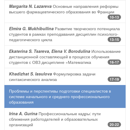
Margarita N. Lazareva
Основные направления реформы
высшего фармацевтического образования во Франции
10-13
Elmira G. Mukhibullina
Развитие творческого потенциала
студентов в рамках преподавания дисциплин психолого-
педагогического цикла
13-15
Ekaterina S. Tsareva, Elena V. Borodulina
Использование
дистанционной составляющей в процессе обучения
студентов с ОВЗ дисциплине «Математика
16-17
Khadizhat S. Iasulova
Формулировка задачи
синтаксического анализа
17-19
Проблемы и перспективы подготовки специалистов в
системе начального и среднего профессионального
образования
Irina A. Gurina
Профессиональные кадры: пути
сближения работодателей и образовательных
организаций
20-22