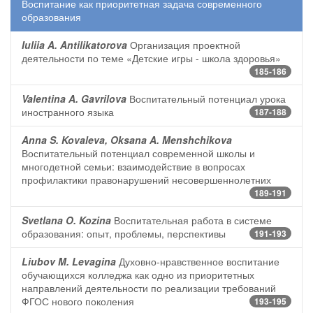
Воспитание как приоритетная задача современного
образования
Iuliia A. Antilikatorova
Организация проектной
деятельности по теме «Детские игры - школа здоровья»
185-186
Valentina A. Gavrilova
Воспитательный потенциал урока
иностранного языка
187-188
Anna S. Kovaleva, Oksana A. Menshchikova
Воспитательный потенциал современной школы и
многодетной семьи: взаимодействие в вопросах
профилактики правонарушений несовершеннолетних
189-191
Svetlana O. Kozina
Воспитательная работа в системе
образования: опыт, проблемы, перспективы
191-193
Liubov M. Levagina
Духовно-нравственное воспитание
обучающихся колледжа как одно из приоритетных
направлений деятельности по реализации требований
ФГОС нового поколения
193-195