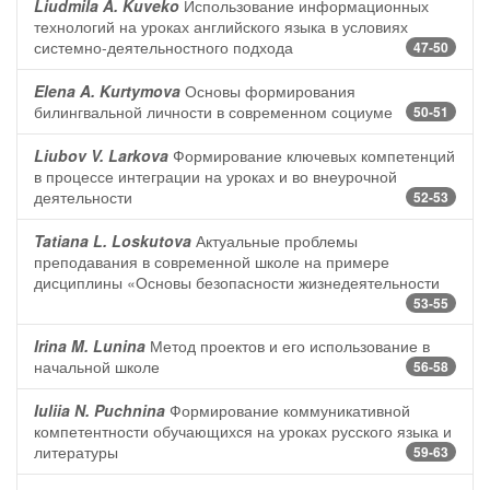
Liudmila A. Kuveko
Использование информационных
технологий на уроках английского языка в условиях
системно-деятельностного подхода
47-50
Elena A. Kurtymova
Основы формирования
билингвальной личности в современном социуме
50-51
Liubov V. Larkova
Формирование ключевых компетенций
в процессе интеграции на уроках и во внеурочной
деятельности
52-53
Tatiana L. Loskutova
Актуальные проблемы
преподавания в современной школе на примере
дисциплины «Основы безопасности жизнедеятельности
53-55
Irina M. Lunina
Метод проектов и его использование в
начальной школе
56-58
Iuliia N. Puchnina
Формирование коммуникативной
компетентности обучающихся на уроках русского языка и
литературы
59-63