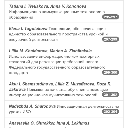
Tatiana I. Tretiakova, Anna V. Kononova
Информационно-коммуникационные технологии в
образовании
295-297
Elena I. Tugolukova
Технологии, обеспечивающие
единство образовательного пространства урочной и
внеурочной деятельности
297-299
Liliia M. Khaidarova, Marina A. Ziablitskaia
Использование информационно-компьютерных
технологий для реализации требований нового
Федерального государственного образовательного
стандарта
299-300
Alsu I. Shamsutdinova, Liliia Z. Muzaffarova, Roza R.
Zakirova
Повышение качества обучения с помощью
информационно-коммуникативных технологий
301-302
Nadezhda A. Sharonova
Инновационная деятельность на
уроках ИЗО
302-304
Anastasiia G. Shtrekker, Inna A. Lekhmus