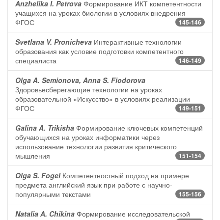
Anzhelika I. Petrova
Формирование ИКТ компетентности
учащихся на уроках биологии в условиях внедрения
ФГОС
145-146
Svetlana V. Pronicheva
Интерактивные технологии
образования как условие подготовки компетентного
специалиста
146-149
Olga A. Semionova, Anna S. Fiodorova
Здоровьесберегающие технологии на уроках
образовательной «Искусство» в условиях реализации
ФГОС
149-151
Galina A. Trikisha
Формирование ключевых компетенций
обучающихся на уроках информатики через
использование технологии развития критического
мышления
151-154
Olga S. Fogel
Компетентностный подход на примере
предмета английский язык при работе с научно-
популярными текстами
155-156
Natalia A. Chikina
Формирование исследовательской