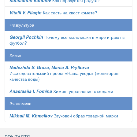
Konstantin Konorev
Как образуется радуга?
Vitalii V. Fliagin
Как сесть на хвост комете?
Физкультура
Georgii Pochkin
Почему все мальчишки в мире играют в
футбол?
Химия
Nadezhda S. Groza, Mariia A. Prytkova
Исследовательский проект «Наша уводь» (мониторинг
качества воды)
Anastasiia I. Fomina
Химия: управление отходами
Экономика
Mikhail M. Khmelkov
Звуковой образ товарной марки