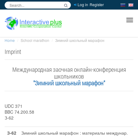
Log in
Register
inc
ра
Home
School marathon
Зимний школьный марафон
Imprint
Международная заочная онлайн-конференция
школьников
"Зимний школьный марафон"
UDC 371
BBC 74.200.58
З-62
З-62
Зимний школьный марафон : материалы междунар.