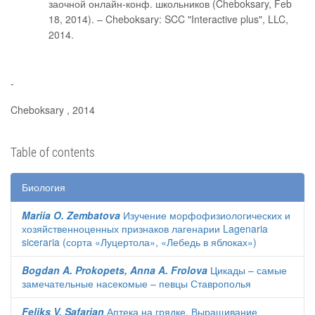
заочной онлайн-конф. школьников (Cheboksary, Feb
18, 2014). – Cheboksary: SCC "Interactive plus", LLC,
2014.
-
Cheboksary , 2014
Table of contents
Биология
Mariia O. Zembatova
Изучение морфофизиологических и
хозяйственноценных признаков лагенарии Lagenaria
siceraria (сорта «Луцертола», «Лебедь в яблоках»)
Bogdan A. Prokopets, Anna A. Frolova
Цикады – самые
замечательные насекомые – певцы Ставрополья
Feliks V. Safarian
Аптека на грядке. Выращивание