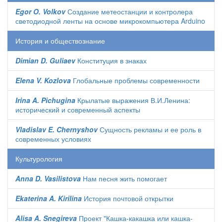
Egor O. Volkov
Создание метеостанции и контролера
светодиодной ленты на основе микрокомпьютера Arduino
История и обществознание
Dimian D. Guliaev
Конституция в знаках
Elena V. Kozlova
Глобальные проблемы современности
Irina A. Pichugina
Крылатые выражения В.И.Ленина:
исторический и современный аспекты
Vladislav E. Chernyshov
Сущность рекламы и ее роль в
современных условиях
Культурология
Anna D. Vasilistova
Нам песня жить помогает
Ekaterina A. Kirilina
История почтовой открытки
Alisa A. Snegireva
Проект "Кашка-какашка или кашка-