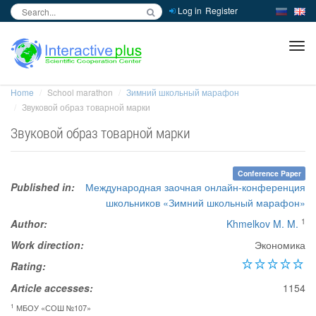
Log in
Register
inc
ра
Home
School marathon
Зимний школьный марафон
Звуковой образ товарной марки
Звуковой образ товарной марки
Conference Paper
Published in:
Международная заочная онлайн-конференция
школьников «Зимний школьный марафон»
1
Author:
Khmelkov M. M.
Work direction:
Экономика
Rating:
Article accesses:
1154
1
МБОУ «‎СОШ №107»‎