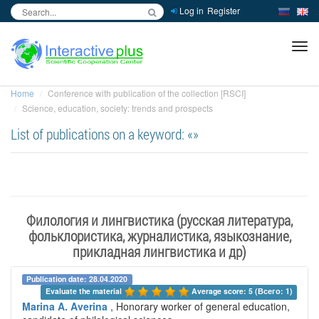
Log in
Register
inc
ра
Home
Conference with publication of the collection [RSCI]
Science, education, society: trends and prospects
List of publications on a keyword: «»
Филология и лингвистика (русская литература,
фольклористика, журналистика, языкознание,
прикладная лингвистика и др)
Publication date: 28.04.2020
Evaluate the material 
Average score: 5 (Всего: 1)
Marina A. Averina
, Honorary worker of general education,