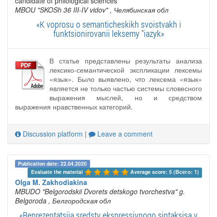
candidate of philological sciences
MBOU "SKOSh 36 III-IV vidov"
, Челябинская обл
«K voprosu o semanticheskikh svoistvakh i
funktsionirovanii leksemy "iazyk»
В статье представлены результаты анализа
лексико-семантической экспликации лексемы
«язык». Было выявлено, что лексема «язык»
является не только частью системы словесного
выражения мыслей, но и средством
выражения нравственных категорий.
Discussion platform
|
Leave a comment
Publication date: 22.04.2020
Evaluate the material 
Average score: 5 (Всего: 1)
Olga M. Zakhodiakina
MBUDO "Belgorodskii Dvorets detskogo tvorchestva" g.
Belgoroda
, Белгородская обл
«Reprezentatsiia sredstv ekspressivnogo sintaksisa v