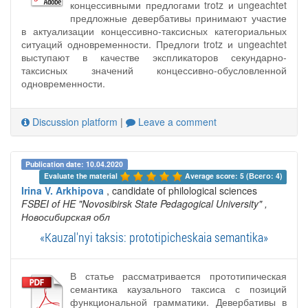
концессивными предлогами trotz и ungeachtet
предложные девербативы принимают участие
в актуализации концессивно-таксисных категориальных
ситуаций одновременности. Предлоги trotz и ungeachtet
выступают в качестве экспликаторов секундарно-
таксисных значений концессивно-обусловленной
одновременности.
Discussion platform
|
Leave a comment
Publication date: 10.04.2020
Evaluate the material 
Average score: 5 (Всего: 4)
Irina V. Arkhipova
, candidate of philological sciences
FSBEI of HE "Novosibirsk State Pedagogical University"
,
Новосибирская обл
«Kauzal'nyi taksis: prototipicheskaia semantika»
В статье рассматривается прототипическая
семантика каузального таксиса с позиций
функциональной грамматики. Девербативы в