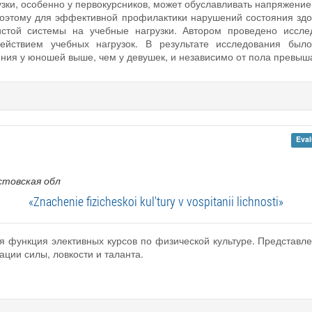
зки, особенно у первокурсников, может обуславливать напряжение
оэтому для эффективной профилактики нарушений состояния здо
истой системы на учебные нагрузки. Автором проведено иссле
ействием учебных нагрузок. В результате исследования было 
ения у юношей выше, чем у девушек, и независимо от пола превы
Eval
стовская обл
«Znachenie fizicheskoi kul'tury v vospitanii lichnosti»
я функция элективных курсов по физической культуре. Представл
ации силы, ловкости и таланта.