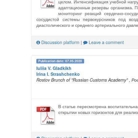
целом. Интенсификация учебной нагру
адаптационные резервы организма. П
мониторинг реакций сердечно-сосуд
сосудистой системы первокурсников под возд
диастолического и среднего артериального давл
Discussion platform
|
Leave a comment
Publication date: 07.05.2020
Iuliia V. Gladkikh
Irina I. Strashchenko
Rostov Brunch of "Russian Customs Academy"
, Ро
В статье пересмотрена воспитательна
открытии новых горизонтов для реализ