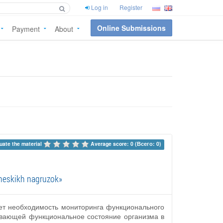
Log in
Register
Online Submissions
Payment
About
uate the material 
Average score: 0 (Всего: 0)
cheskikh nagruzok»
ет необходимость мониторинга функционального
ивающей функциональное состояние организма в