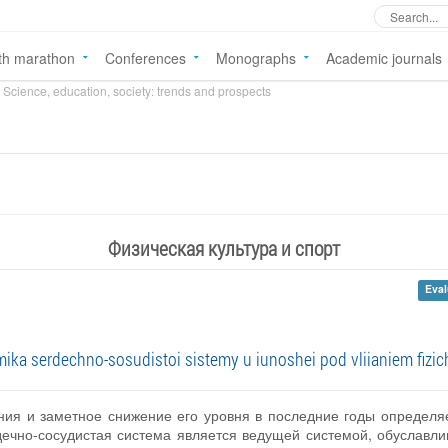
th marathon
Conferences
Monographs
Academic journals
Science, education, society: trends and prospects
Физическая культура и спорт
Eval
ika serdechno-sosudistoi sistemy u iunoshei pod vliianiem fizi
ния и заметное снижение его уровня в последние годы определя
дечно-сосудистая система является ведущей системой, обуславл