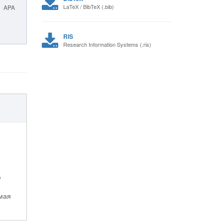
LaTeX / BibTeX (.bib)
APA
RIS
Research Information Systems (.ris)
ю
емая