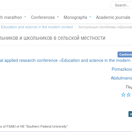
th marathon
Conferences
Monographs
Academic journals
Education and science in the modern context
Актуальные проблемы образова
ьников и школьников в сельской местности
Confere
onal applied research conference «Education and science in the modern
Pomazkova
Abdulmanov
Пе
e
s of FSAEI of HE "Southern Federal University"