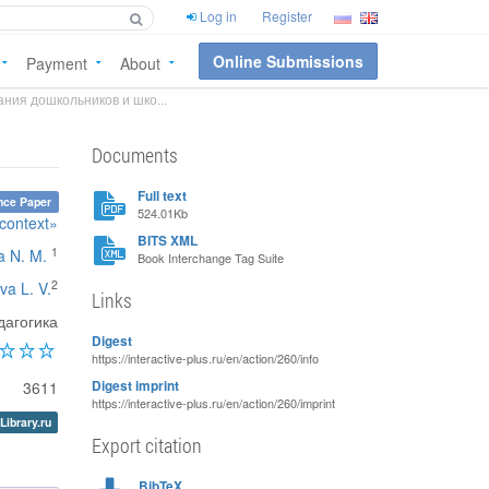
Log in
Register
Online Submissions
Payment
About
ния дошкольников и шко...
Documents
Full text
nce Paper
524.01Kb
 context»
BITS XML
1
 N. M.
Book Interchange Tag Suite
2
a L. V.
Links
дагогика
Digest
https://interactive-plus.ru/en/action/260/info
3611
Digest imprint
https://interactive-plus.ru/en/action/260/imprint
Library.ru
Export citation
BibTeX