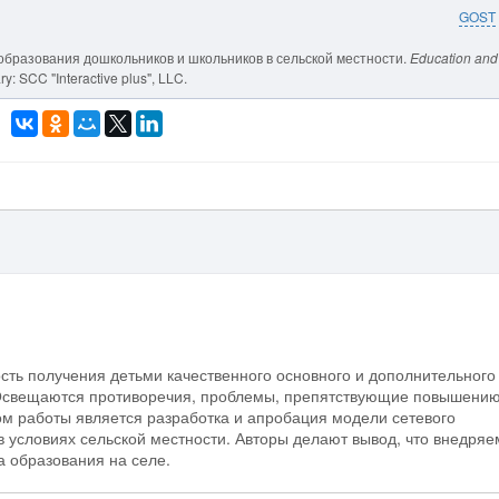
GOST
образования дошкольников и школьников в сельской местности.
Education and
y: SCC "Interactive plus", LLC.
сть получения детьми качественного основного и дополнительного
. Освещаются противоречия, проблемы, препятствующие повышени
гом работы является разработка и апробация модели сетевого
в условиях сельской местности. Авторы делают вывод, что внедря
а образования на селе.