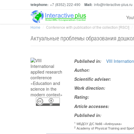
telephone:
+7 (8352) 222-490
Mail:
info@interactive-plus.ru
You
Home
Conference with publication of the collection [RSCI]
Актуальные проблемы образования дошкол
Published in:
VIII Internati
Author:
Scientific adviser:
Work direction:
Rating:
Article accesses:
Published in:
1
МБДОУ Д/С №66 «Алёнушка»
2
Academy of Physical Training and Sport