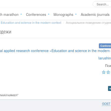
th marathon
Conferences
Monographs
Academic journals
Education and science in the modern context
Асоциальное поведение студе
лодежи
Confere
onal applied research conference «Education and science in the modern
Iarushin
Пси
e
skii kolledzh"
GOST