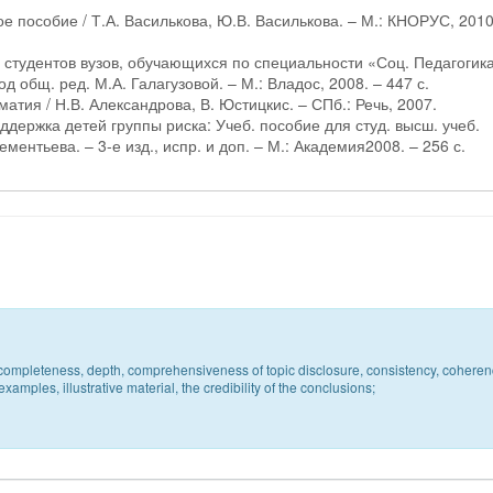
е пособие / Т.А. Василькова, Ю.В. Василькова. – М.: КНОРУС, 2010
я студентов вузов, обучающихся по специальности «Соц. Педагогика
од общ. ред. М.А. Галагузовой. – М.: Владос, 2008. – 447 с.
тия / Н.В. Александрова, В. Юстицкис. – СПб.: Речь, 2007.
держка детей группы риска: Учеб. пособие для студ. высш. учеб.
ментьева. – 3-е изд., испр. и доп. – М.: Академия2008. – 256 с.
c, completeness, depth, comprehensiveness of topic disclosure, consistency, coheren
xamples, illustrative material, the credibility of the conclusions;