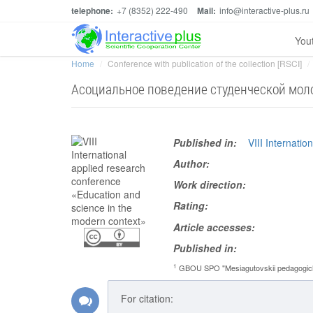
telephone:
+7 (8352) 222-490
Mail:
info@interactive-plus.ru
You
Home
Conference with publication of the collection [RSCI]
Асоциальное поведение студенческой мо
Published in:
VIII Internati
Author:
Work direction:
Rating:
Article accesses:
Published in:
1
GBOU SPO "Mesiagutovskii pedagogiche
For citation: