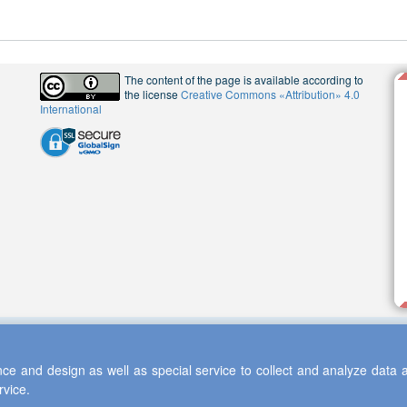
The content of the page is available according to
the license
Creative Commons «Attribution» 4.0
International
ce and design as well as special service to collect and analyze data a
rvice.
 2013-2026 Scientific Cooperation Center "Interactive Plus"