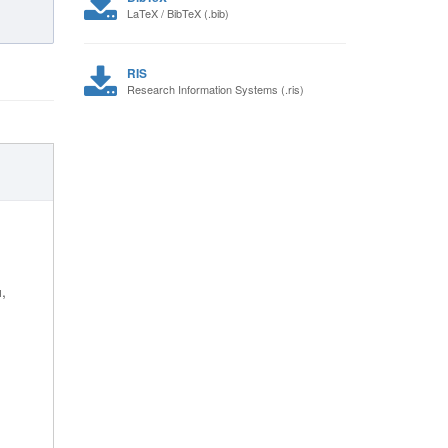
LaTeX / BibTeX (.bib)
RIS
Research Information Systems (.ris)
,