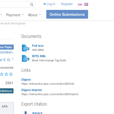
Log in
Register
Online Submissions
Payment
About
нческой молодежи
Documents
Full text
nce Paper
406.48Kb
 context»
BITS XML
1
a V. G.
Book Interchange Tag Suite
хология
Links
Digest
3301
https://interactive-plus.ru/en/action/260/info
Digest imprint
Library.ru
https://interactive-plus.ru/en/action/260/imprint
Export citation
APA
BibTeX