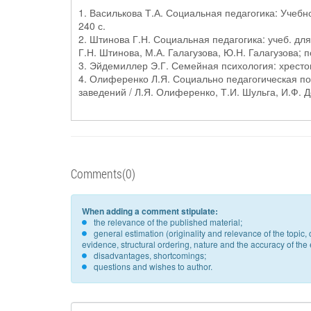
1. Василькова Т.А. Социальная педагогика: Учебно
240 с.
2. Штинова Г.Н. Социальная педагогика: учеб. дл
Г.Н. Штинова, М.А. Галагузова, Ю.Н. Галагузова; п
3. Эйдемиллер Э.Г. Семейная психология: хрестома
4. Олиференко Л.Я. Социально педагогическая под
заведений / Л.Я. Олиференко, Т.И. Шульга, И.Ф. Де
Comments(0)
When adding a comment stipulate:
the relevance of the published material;
general estimation (originality and relevance of the topi
evidence, structural ordering, nature and the accuracy of the e
disadvantages, shortcomings;
questions and wishes to author.