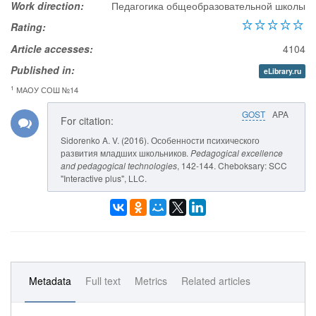
Work direction:
Педагогика общеобразовательной школы
Rating:
Article accesses:
4104
Published in:
eLibrary.ru
1
МАОУ СОШ №14
GOST
APA
For citation:
Sidorenko A. V. (2016). Особенности психического
развития младших школьников.
Pedagogical excellence
and pedagogical technologies
, 142-144. Cheboksary: SCC
"Interactive plus", LLC.
Metadata
Full text
Metrics
Related articles