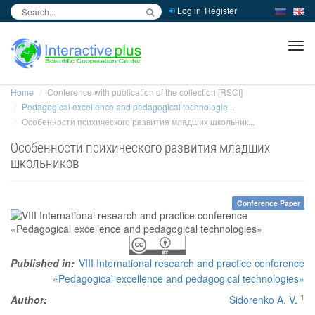
Log in
Register
inc
ра
Home
Conference with publication of the collection [RSCI]
Pedagogical excellence and pedagogical technologie...
Особенности психического развития младших школьник...
Особенности психического развития младших
школьников
Conference Paper
Published in:
VIII International research and practice conference
«Pedagogical excellence and pedagogical technologies»
1
Author:
Sidorenko A. V.