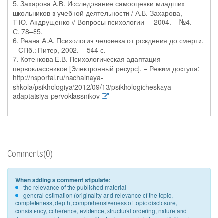
5. Захарова А.В. Исследование самооценки младших
школьников в учебной деятельности / А.В. Захарова,
Т.Ю. Андрущенко // Вопросы психологии. – 2004. – №4. –
С. 78–85.
6. Реана А.А. Психология человека от рождения до смерти.
– СПб.: Питер, 2002. – 544 с.
7. Котенкова Е.В. Психологическая адаптация
первоклассников [Электронный ресурс]. – Режим доступа:
http://nsportal.ru/nachalnaya-
shkola/psikhologiya/2012/09/13/psikhologicheskaya-
adaptatsiya-pervoklassnikov
Comments(0)
When adding a comment stipulate:
the relevance of the published material;
general estimation (originality and relevance of the topic,
completeness, depth, comprehensiveness of topic disclosure,
consistency, coherence, evidence, structural ordering, nature and