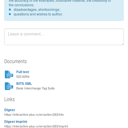
the accuracy of the examples, illustrative material, the credibility of
the conclusions;
disadvantages, shortcomings;
questions and wishes to author.
Documents
Full text
522.62Kb
BITS XML
Book Interchange Tag Suite
Links
Digest
https://interactive-plus.ru/en/action/263/info
Digest imprint
https://interactive-plus.ru/en/action/263/imprint