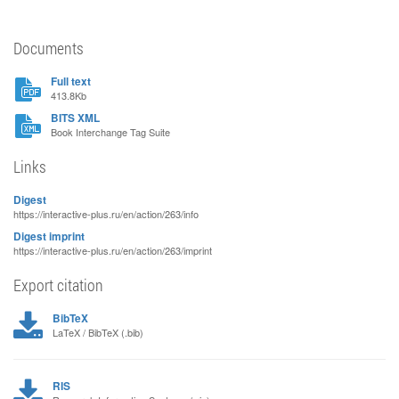
Documents
Full text
413.8Kb
BITS XML
Book Interchange Tag Suite
Links
Digest
https://interactive-plus.ru/en/action/263/info
Digest imprint
https://interactive-plus.ru/en/action/263/imprint
Export citation
BibTeX
LaTeX / BibTeX (.bib)
RIS