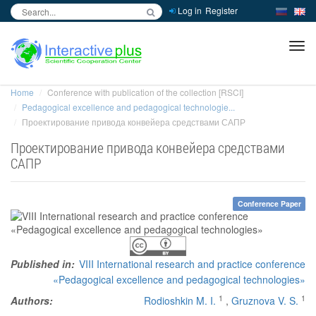
Log in
Register
inc
ра
Home
Conference with publication of the collection [RSCI]
Pedagogical excellence and pedagogical technologie...
Проектирование привода конвейера средствами САПР
Проектирование привода конвейера средствами
САПР
Conference Paper
Published in:
VIII International research and practice conference
«Pedagogical excellence and pedagogical technologies»
1
1
Authors:
Rodioshkin M. I.
,
Gruznova V. S.