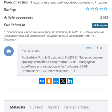
Work direction:
Педагогика высшей профессиональной школы
Rating:
Article accesses:
2163
Published in:
eLibrary.ru
1
Рузаевский институт машиностроения (филиал) ФГБОУ ВО «Национальный
исследовательский Мордовский государственный университет им. Н.П.
Огарева»
GOST
APA
For citation:
Rodioshkin M. I., & Gruznova V. S. (2016). Проектирование
привода конвейера средствами САПР.
Pedagogical
excellence and pedagogical technologies
, 66-68.
Cheboksary: SCC "Interactive plus", LLC.
Metadata
Full text
Metrics
Related articles