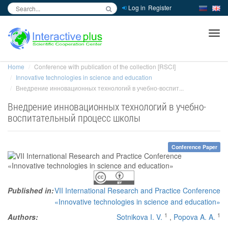
Log in
Register
inc
ра
Home
Conference with publication of the collection [RSCI]
Innovative technologies in science and education
Внедрение инновационных технологий в учебно-воспит...
Внедрение инновационных технологий в учебно-
воспитательный процесс школы
Conference Paper
Published in:
VII International Research and Practice Conference
«Innovative technologies in science and education»
1
1
Authors:
Sotnikova I. V.
,
Popova A. A.