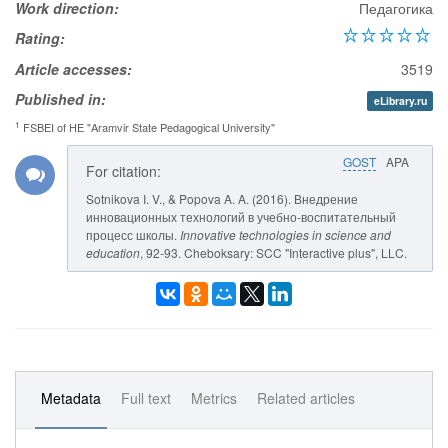
Work direction:
Педагогика
Rating:
Article accesses:
3519
Published in:
eLibrary.ru
1
FSBEI of HE "Aramvir State Pedagogical University"
GOST
APA
For citation:
Sotnikova I. V., & Popova A. A. (2016). Внедрение
инновационных технологий в учебно-воспитательный
процесс школы.
Innovative technologies in science and
education
, 92-93. Cheboksary: SCC "Interactive plus", LLC.
Metadata
Full text
Metrics
Related articles