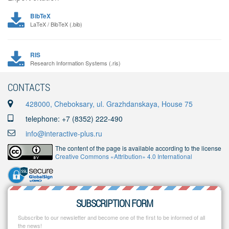
BibTeX
LaTeX / BibTeX (.bib)
RIS
Research Information Systems (.ris)
CONTACTS
428000, Cheboksary, ul. Grazhdanskaya, House 75
telephone: +7 (8352) 222-490
info@interactive-plus.ru
The content of the page is available according to the license
Creative Commons «Attribution» 4.0 International
SUBSCRIPTION FORM
Subscribe to our newsletter and become one of the first to be informed of all
the news!