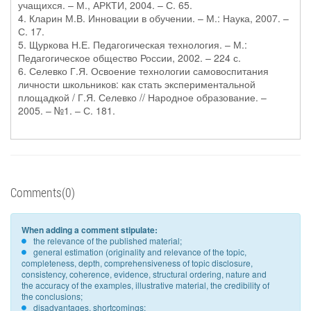
учащихся. – М., АРКТИ, 2004. – С. 65.
4. Кларин М.В. Инновации в обучении. – М.: Наука, 2007. –
С. 17.
5. Щуркова Н.Е. Педагогическая технология. – М.:
Педагогическое общество России, 2002. – 224 с.
6. Селевко Г.Я. Освоение технологии самовоспитания
личности школьников: как стать экспериментальной
площадкой / Г.Я. Селевко // Народное образование. –
2005. – №1. – С. 181.
Comments(0)
When adding a comment stipulate:
the relevance of the published material;
general estimation (originality and relevance of the topic,
completeness, depth, comprehensiveness of topic disclosure,
consistency, coherence, evidence, structural ordering, nature and
the accuracy of the examples, illustrative material, the credibility of
the conclusions;
disadvantages, shortcomings;