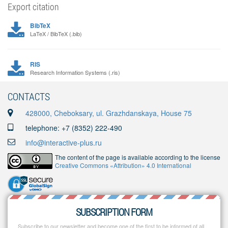
Export citation
BibTeX
LaTeX / BibTeX (.bib)
RIS
Research Information Systems (.ris)
CONTACTS
428000, Cheboksary, ul. Grazhdanskaya, House 75
telephone: +7 (8352) 222-490
info@interactive-plus.ru
The content of the page is available according to the license
Creative Commons «Attribution» 4.0 International
SUBSCRIPTION FORM
Subscribe to our newsletter and become one of the first to be informed of all