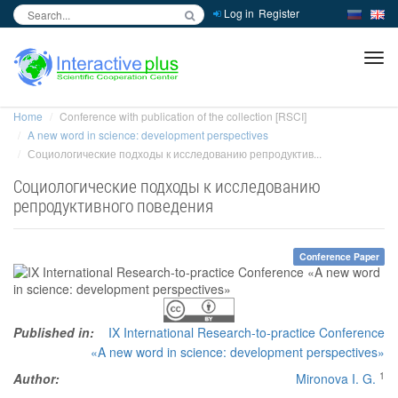
Log in
Register
inc
ра
Home
Conference with publication of the collection [RSCI]
A new word in science: development perspectives
Социологические подходы к исследованию репродуктив...
Социологические подходы к исследованию
репродуктивного поведения
Conference Paper
Published in:
IX International Research-to-practice Conference
«A new word in science: development perspectives»
1
Author:
Mironova I. G.