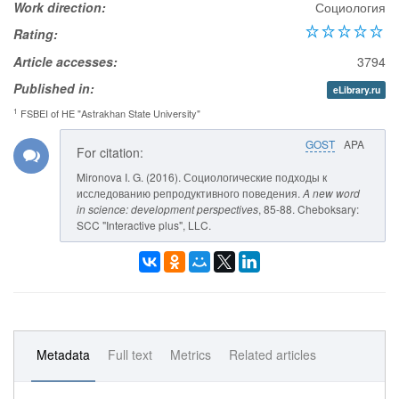
Work direction:
Социология
Rating:
Article accesses:
3794
Published in:
eLibrary.ru
1
FSBEI of HE "Astrakhan State University"
GOST
APA
For citation:
Mironova I. G. (2016). Социологические подходы к
исследованию репродуктивного поведения.
A new word
in science: development perspectives
, 85-88. Cheboksary:
SCC "Interactive plus", LLC.
Metadata
Full text
Metrics
Related articles