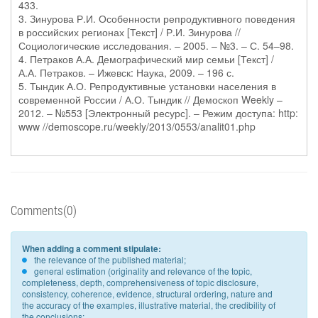
433.
3. Зинурова Р.И. Особенности репродуктивного поведения
в российских регионах [Текст] / Р.И. Зинурова //
Социологические исследования. – 2005. – №3. – С. 54–98.
4. Петраков А.А. Демографический мир семьи [Текст] /
А.А. Петраков. – Ижевск: Наука, 2009. – 196 с.
5. Тындик А.О. Репродуктивные установки населения в
современной России / А.О. Тындик // Демоскоп Weekly –
2012. – №553 [Электронный ресурс]. – Режим доступа: http:
www //demoscope.ru/weekly/2013/0553/analit01.php
Comments(0)
When adding a comment stipulate:
the relevance of the published material;
general estimation (originality and relevance of the topic,
completeness, depth, comprehensiveness of topic disclosure,
consistency, coherence, evidence, structural ordering, nature and
the accuracy of the examples, illustrative material, the credibility of
the conclusions;