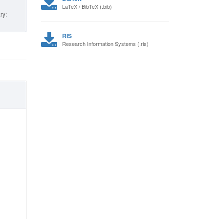
LaTeX / BibTeX (.bib)
ry:
RIS
Research Information Systems (.ris)