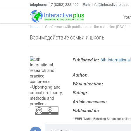
telephone:
+7 (8352) 222-490
Mail:
info@interactive-plus.ru
You
Home
Conference with publication of the collection [RSCI]
Взаимодействие семьи и школы
Published in:
8th Internation
Author:
Work direction:
Rating:
Article accesses:
Published in:
1
FBEI "Nurlat Boarding School for children