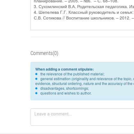
планирование. – 2005. – №6. – С. 68–108.
3. Сухомлинский В.А. Родительская педагогика. Избр
4. Шепелева Г.Г. Классный руководитель и семья:
С.В. Сотикова // Воспитание школьников. – 2012. –
Comments(0)
When adding a comment stipulate:
the relevance of the published material;
general estimation (originality and relevance of the topi
evidence, structural ordering, nature and the accuracy of the e
disadvantages, shortcomings;
questions and wishes to author.