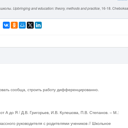
и школы.
Upbringing and education: theory, methods and practice
, 16-18. Cheboksa
вовать сообща, строить работу дифференцированно.
т А до Я / Д.В. Григорьев, И.В. Кулешова, П.В. Степанов. – М.:
лассного руководителя с родителями учеников // Школьное