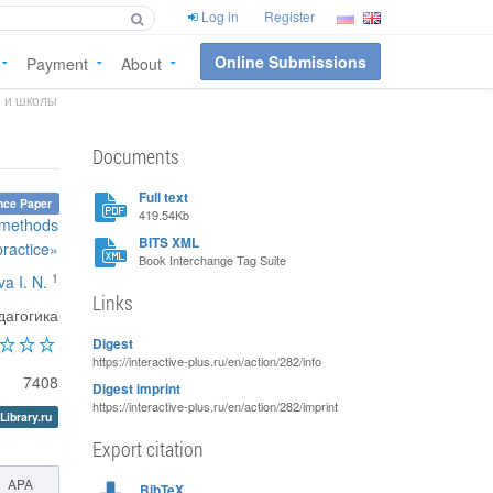
Log in
Register
Online Submissions
Payment
About
 и школы
Documents
Full text
nce Paper
419.54Kb
, methods
BITS XML
practice»
Book Interchange Tag Suite
1
a I. N.
Links
агогика
Digest
https://interactive-plus.ru/en/action/282/info
7408
Digest imprint
https://interactive-plus.ru/en/action/282/imprint
Library.ru
Export citation
APA
BibTeX