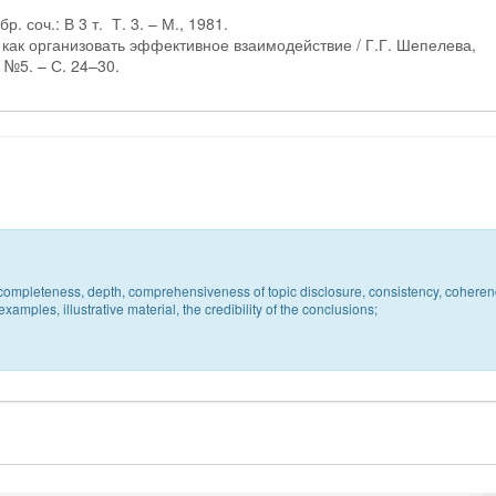
. соч.: В 3 т. Т. 3. – М., 1981.
 как организовать эффективное взаимодействие / Г.Г. Шепелева,
 №5. – С. 24–30.
c, completeness, depth, comprehensiveness of topic disclosure, consistency, coheren
xamples, illustrative material, the credibility of the conclusions;