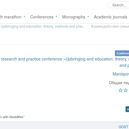
th marathon
Conferences
Monographs
Academic journals
Upbringing and education: theory, methods and prac...
Взаимодействие семьи
Confere
al research and practice conference «Upbringing and education: theory
and 
Maniapov
Общая пед
e
 with disabilities"
GOST