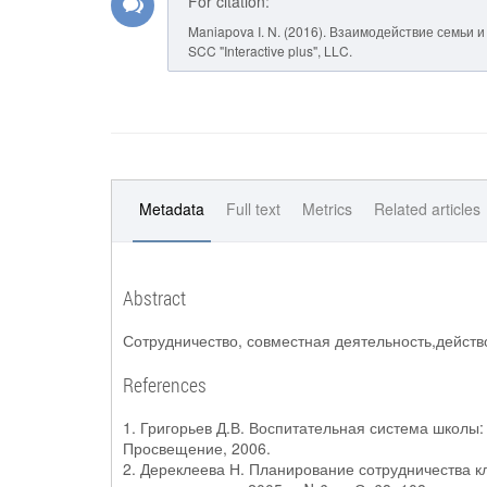
For citation:
Maniapova I. N. (2016). Взаимодействие семьи 
SCC "Interactive plus", LLC.
Metadata
Full text
Metrics
Related articles
Abstract
Сотрудничество, совместная деятельность,дейст
References
1. Григорьев Д.В. Воспитательная система школы: о
Просвещение, 2006.
2. Дереклеева Н. Планирование сотрудничества к