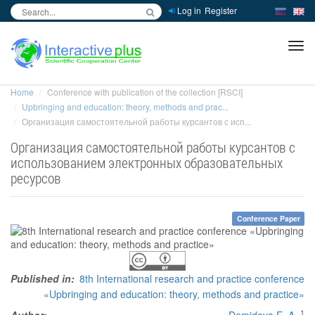
Log in
Register
inc
ра
Home
Conference with publication of the collection [RSCI]
Upbringing and education: theory, methods and prac...
Организация самостоятельной работы курсантов с исп...
Организация самостоятельной работы курсантов с
использованием электронных образовательных
ресурсов
Conference Paper
Published in:
8th International research and practice conference
«Upbringing and education: theory, methods and practice»
1