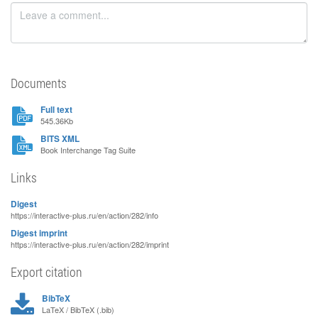
Documents
Full text
545.36Kb
BITS XML
Book Interchange Tag Suite
Links
Digest
https://interactive-plus.ru/en/action/282/info
Digest imprint
https://interactive-plus.ru/en/action/282/imprint
Export citation
BibTeX
LaTeX / BibTeX (.bib)