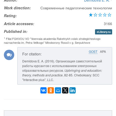
Author:
Demidova E. A.
Work direction:
Современные педагогические технологии
Rating:
Article accesses:
3166
Published in:
eLibrary.ru
1
Filial FGKVOU VO "Voennaia akademiia Raketnykh voisk strategicheskogo
naznacheniia im. Petra Velikogo" Minoborony Rossii v g. Serpukhove
GOST
APA
For citation:
Demidova E. A. (2016). Организация самостоятельной
работы курсантов с использованием электронных
образовательных ресурсов.
Upbringing and education:
theory, methods and practice
, 82-85. Cheboksary: SCC
"Interactive plus", LLC.