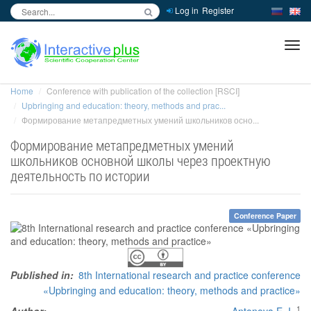
Log in
Register
inc
ра
Home
Conference with publication of the collection [RSCI]
Upbringing and education: theory, methods and prac...
Формирование метапредметных умений школьников осно...
Формирование метапредметных умений
школьников основной школы через проектную
деятельность по истории
Conference Paper
Published in:
8th International research and practice conference
«Upbringing and education: theory, methods and practice»
1