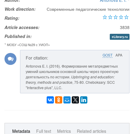
Author:
Antonova E. I.
Work direction:
Современные педагогические технологии
Rating:
Article accesses:
3838
Published in:
eLibrary.ru
1
МОБУ «СОШ №29 с УИОП»
GOST
APA
For citation:
Antonova E. I. (2016). Формирование метапредметных
умений школьников основной школы через проектную
деятельность по истории.
Upbringing and education:
theory, methods and practice
, 75-80. Cheboksary: SCC
"Interactive plus", LLC.
Metadata
Full text
Metrics
Related articles