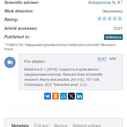
1
Scientific adviser:
Vodopianova N. A.
Work direction:
Экономика
Rating:
Article accesses:
3121
Published in:
eLibrary.ru
1
FGBOU VO "Volgogradskii gosudarstvennyi meditsinskii universitet" Minzdrava
Rossii
GOST
APA
For citation:
Miakinina D. I. (2016). Сущность и цели малого
предпринимательства.
Relevant lines of scientific
research: theory and practice
, 2
(4 (10)), 107-108.
Cheboksary: SCC "Interactive plus", LLC.
Metadata
Full text
Metrics
Related articles