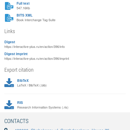
Full text
547.16Kb
BITS XML
Book Interchange Tag Suite
Links
Digest
https://interactive-plus.ru/en/action/396/info
Digest imprint
https://interactive-plus.ru/en/action/396/imprint
Export citation
BibTeX
LaTeX / BibTeX (.bib)
RIS
Research Information Systems (.ris)
CONTACTS