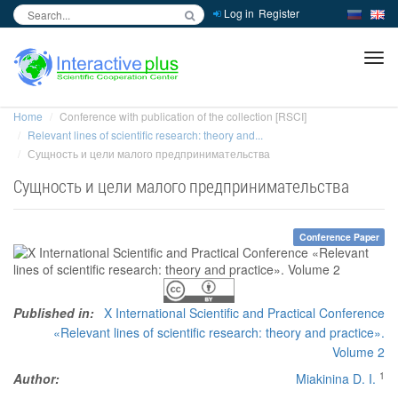
Log in
Register
inc
ра
Home
Conference with publication of the collection [RSCI]
Relevant lines of scientific research: theory and...
Сущность и цели малого предпринимательства
Сущность и цели малого предпринимательства
Conference Paper
Published in:
X International Scientific and Practical Conference
«Relevant lines of scientific research: theory and practice».
Volume 2
1
Author:
Miakinina D. I.