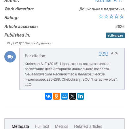
Author:
Kraisman A. F.
Work direction:
Дошкольная педагогика
Rating:
Article accesses:
2626
Published in:
eLibrary.ru
1
МБДОУ Д/С №405 «Родничок»
GOST
APA
For citation:
Kraisman A. F. (2015). Нравственно-патриотическое
воспитание детей старшего дошкольного возраста.
Педагогическое мастерство и педагогические
технологии
, 286-288. Cheboksary: SCC "Interactive plus",
LLC.
Metadata
Full text
Metrics
Related articles