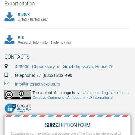
Export citation
BibTeX
LaTeX / BibTeX (.bib)
RIS
Research Information Systems (.ris)
CONTACTS
428000, Cheboksary, ul. Grazhdanskaya, House 75
telephone: +7 (8352) 222-490
info@interactive-plus.ru
The content of the page is available according to the license
Creative Commons «Attribution» 4.0 International
SUBSCRIPTION FORM
Subscribe to our newsletter and become one of the first to be informed of all