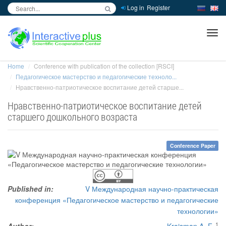
Log in
Register
inc
ра
Home
Conference with publication of the collection [RSCI]
Педагогическое мастерство и педагогические техноло...
Нравственно-патриотическое воспитание детей старше...
Нравственно-патриотическое воспитание детей
старшего дошкольного возраста
Conference Paper
Published in:
V Международная научно-практическая
конференция «Педагогическое мастерство и педагогические
технологии»
1