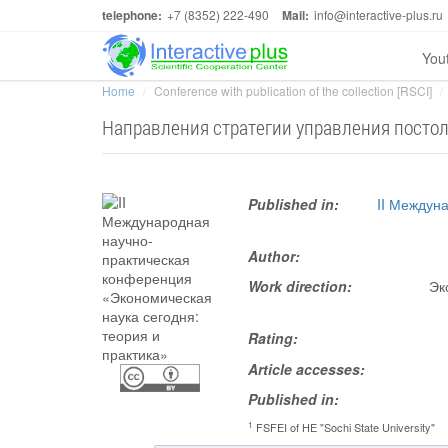
telephone:
+7 (8352) 222-490
Mail:
info@interactive-plus.ru
You
Home
Conference with publication of the collection [RSCI]
Направления стратегии управления посто
Published in:
II Междун
Author:
Work direction:
Эк
Rating:
Article accesses:
Published in:
1
FSFEI of HE "Sochi State University"