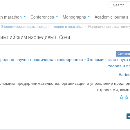
th marathon
Conferences
Monographs
Academic journals
Экономическая наука сегодня: теория и практика
Направления стратегии 
лимпийским наследием г. Сочи
Confere
ародная научно-практическая конференция «Экономическая наука 
теория и п
Barino
ономика предпринимательства, организация и управление предпр
отраслями, ком
e