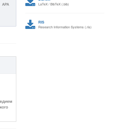
APA
LaTeX / BibTeX (.bib)
RIS
Research Information Systems (.ris)
ледием
кого