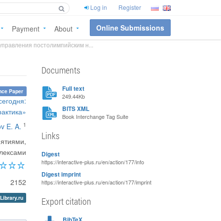
Log in
Register
Online Submissions
Payment
About
управления постолимпийским н...
Documents
Full text
nce Paper
249.44Kb
сегодня:
BITS XML
рактика»
Book Interchange Tag Suite
1
v E. A.
Links
иятиями,
плексами
Digest
https://interactive-plus.ru/en/action/177/info
Digest imprint
2152
https://interactive-plus.ru/en/action/177/imprint
Library.ru
Export citation
BibTeX