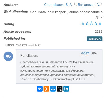
1
1
Authors:
Chernobaeva S. A.
,
Baklanova I. V.
Work direction:
Специальное и коррекционное образование в
ДОУ
Rating:
Article accesses:
2293
Published in:
eLibrary.ru
1
MADOU "D/S 47 "Lesovichok"
GOST
APA
For citation:
Chernobaeva S. A., & Baklanova I. V. (2015). Выявление
зубочелюстных аномалий, влияющих на
звукопроизношение у дошкольников.
Preschool
education: experience, questions and future development
,
137-138. Cheboksary: SCC "Interactive plus", LLC.