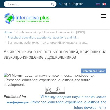
Log in
Register
inc
ра
Home
Conference with publication of the collection [RSCI]
Preschool education: experience, questions and fut...
Выявление зубочелюстных аномалий, влияющих на зву...
Выявление зубочелюстных аномалий, влияющих на
звукопроизношение у дошкольников
Conference Paper
Published in:
VI Международная научно-практическая
конференция «Preschool education: experience, questions and
future development»