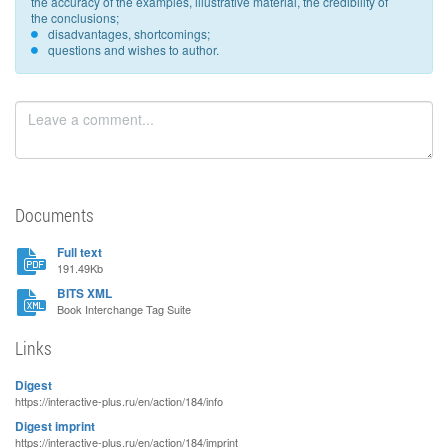
the accuracy of the examples, illustrative material, the credibility of
the conclusions;
disadvantages, shortcomings;
questions and wishes to author.
Documents
Full text
191.49Kb
BITS XML
Book Interchange Tag Suite
Links
Digest
https://interactive-plus.ru/en/action/184/info
Digest imprint
https://interactive-plus.ru/en/action/184/imprint