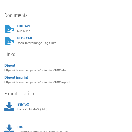
Documents
Full text
425.69Kb
BITS XML
Book Interchange Tag Suite
Links
Digest
https://interactive-plus.ru/en/action/406/info
Digest imprint
https://interactive-plus.ru/en/action/406/imprint
Export citation
BibTeX
LaTeX / BibTeX (.bib)
RIS
Research Information Systems (.ris)