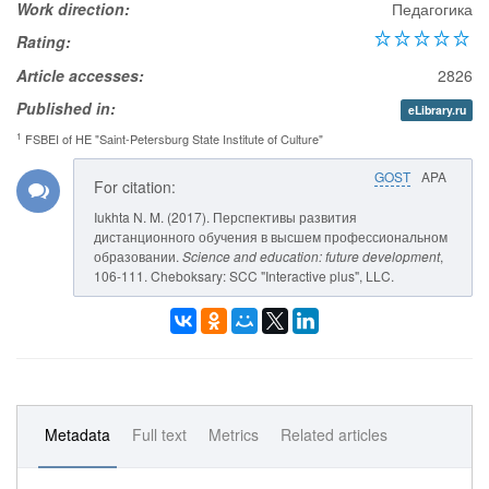
Work direction:
Педагогика
Rating:
Article accesses:
2826
Published in:
eLibrary.ru
1
FSBEI of HE "Saint-Petersburg State Institute of Culture"
GOST
APA
For citation:
Iukhta N. M. (2017). Перспективы развития
дистанционного обучения в высшем профессиональном
образовании.
Science and education: future development
,
106-111. Cheboksary: SCC "Interactive plus", LLC.
Metadata
Full text
Metrics
Related articles