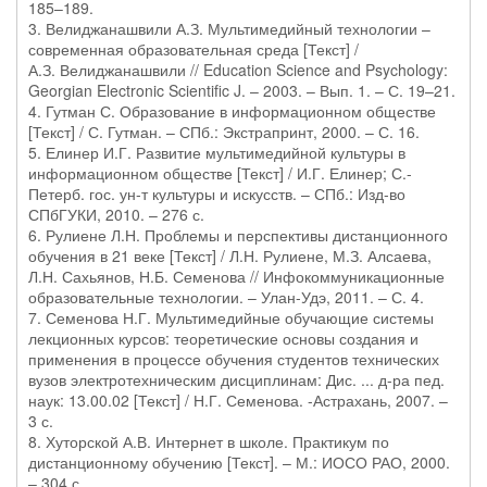
185–189.
3. Велиджанашвили А.З. Мультимедийный технологии –
современная образовательная среда [Текст] /
А.З. Велиджанашвили // Education Science and Psychology:
Georgian Electronic Scientific J. – 2003. – Вып. 1. – С. 19–21.
4. Гутман С. Образование в информационном обществе
[Текст] / С. Гутман. – СПб.: Экстрапринт, 2000. – С. 16.
5. Елинер И.Г. Развитие мультимедийной культуры в
информационном обществе [Текст] / И.Г. Елинер; С.-
Петерб. гос. ун-т культуры и искусств. – СПб.: Изд-во
СПбГУКИ, 2010. – 276 с.
6. Рулиене Л.Н. Проблемы и перспективы дистанционного
обучения в 21 веке [Текст] / Л.Н. Рулиене, М.З. Алсаева,
Л.Н. Сахьянов, Н.Б. Семенова // Инфокоммуникационные
образовательные технологии. – Улан-Удэ, 2011. – С. 4.
7. Семенова Н.Г. Мультимедийные обучающие системы
лекционных курсов: теоретические основы создания и
применения в процессе обучения студентов технических
вузов электротехническим дисциплинам: Дис. ... д-ра пед.
наук: 13.00.02 [Текст] / Н.Г. Семенова. -Астрахань, 2007. –
3 с.
8. Хуторской А.В. Интернет в школе. Практикум по
дистанционному обучению [Текст]. – М.: ИОСО РАО, 2000.
– 304 с.