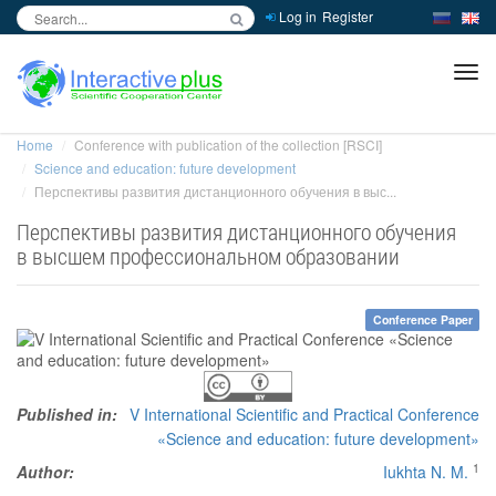
Log in
Register
inc
ра
Home
Conference with publication of the collection [RSCI]
Science and education: future development
Перспективы развития дистанционного обучения в выс...
Перспективы развития дистанционного обучения
в высшем профессиональном образовании
Conference Paper
Published in:
V International Scientific and Practical Conference
«Science and education: future development»
1
Author:
Iukhta N. M.