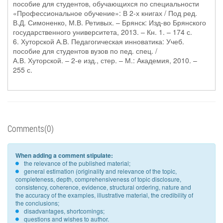
пособие для студентов, обучающихся по специальности
«Профессиональное обучение»: В 2-х книгах / Под ред.
В.Д. Симоненко, М.В. Ретивых. – Брянск: Изд-во Брянского
государственного университета, 2013. – Кн. 1. – 174 с.
6. Хуторской А.В. Педагогическая инноватика: Учеб.
пособие для студентов вузов по пед. спец. /
А.В. Хуторской. – 2-е изд., стер. – М.: Академия, 2010. –
255 с.
Comments(0)
When adding a comment stipulate:
the relevance of the published material;
general estimation (originality and relevance of the topic,
completeness, depth, comprehensiveness of topic disclosure,
consistency, coherence, evidence, structural ordering, nature and
the accuracy of the examples, illustrative material, the credibility of
the conclusions;
disadvantages, shortcomings;
questions and wishes to author.