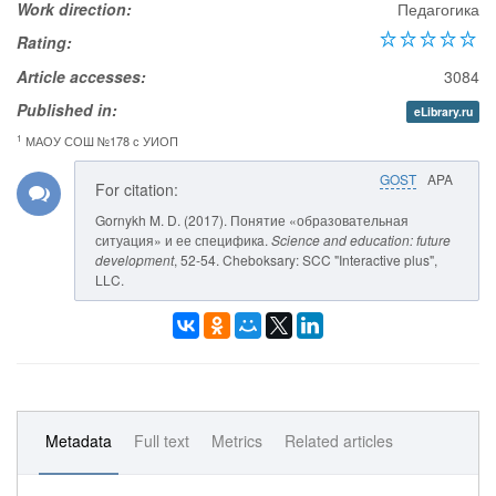
Work direction:
Педагогика
Rating:
Article accesses:
3084
Published in:
eLibrary.ru
1
МАОУ СОШ №178 с УИОП
GOST
APA
For citation:
Gornykh M. D. (2017). Понятие «образовательная
ситуация» и ее спецификa.
Science and education: future
development
, 52-54. Cheboksary: SCC "Interactive plus",
LLC.
Metadata
Full text
Metrics
Related articles