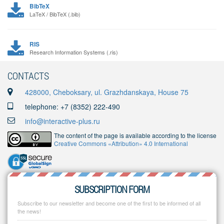
BibTeX
LaTeX / BibTeX (.bib)
RIS
Research Information Systems (.ris)
CONTACTS
428000, Cheboksary, ul. Grazhdanskaya, House 75
telephone: +7 (8352) 222-490
info@interactive-plus.ru
The content of the page is available according to the license
Creative Commons «Attribution» 4.0 International
SUBSCRIPTION FORM
Subscribe to our newsletter and become one of the first to be informed of all
the news!