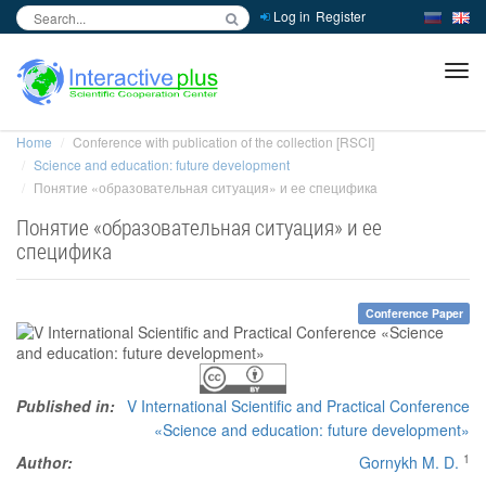
Log in
Register
inc
ра
Home
Conference with publication of the collection [RSCI]
Science and education: future development
Понятие «образовательная ситуация» и ее спецификa
Понятие «образовательная ситуация» и ее
спецификa
Conference Paper
Published in:
V International Scientific and Practical Conference
«Science and education: future development»
1
Author:
Gornykh M. D.