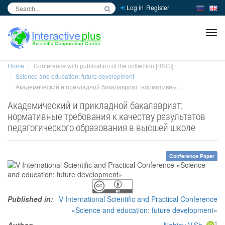
Log in
Register
inc
ра
Home
Conference with publication of the collection [RSCI]
Science and education: future development
Академический и прикладной бакалавриат: нормативны...
Академический и прикладной бакалавриат:
нормативные требования к качеству результатов
педагогического образования в высшей школе
Conference Paper
Published in:
V International Scientific and Practical Conference
«Science and education: future development»
1