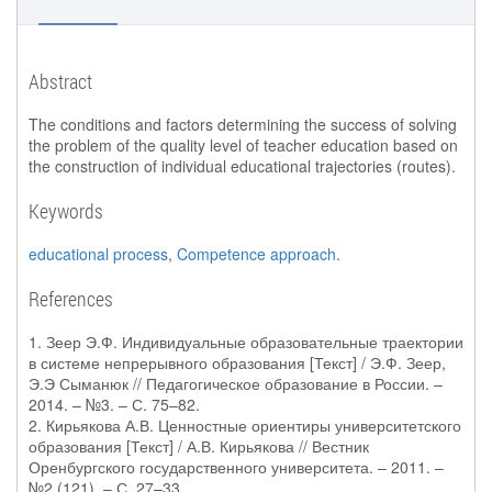
Abstract
The conditions and factors determining the success of solving
the problem of the quality level of teacher education based on
the construction of individual educational trajectories (routes).
Keywords
educational process
,
Competence approach
.
References
1. Зеер Э.Ф. Индивидуальные образовательные траектории
в системе непрерывного образования [Текст] / Э.Ф. Зеер,
Э.Э Сыманюк // Педагогическое образование в России. –
2014. – №3. – С. 75–82.
2. Кирьякова А.В. Ценностные ориентиры университетского
образования [Текст] / А.В. Кирьякова // Вестник
Оренбургского государственного университета. – 2011. –
№2 (121). – С. 27–33.