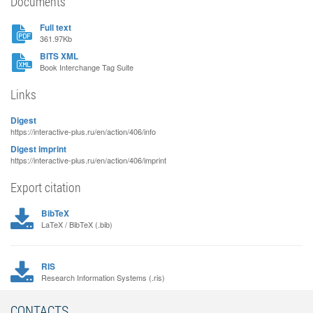
Documents
Full text
361.97Kb
BITS XML
Book Interchange Tag Suite
Links
Digest
https://interactive-plus.ru/en/action/406/info
Digest imprint
https://interactive-plus.ru/en/action/406/imprint
Export citation
BibTeX
LaTeX / BibTeX (.bib)
RIS
Research Information Systems (.ris)
CONTACTS