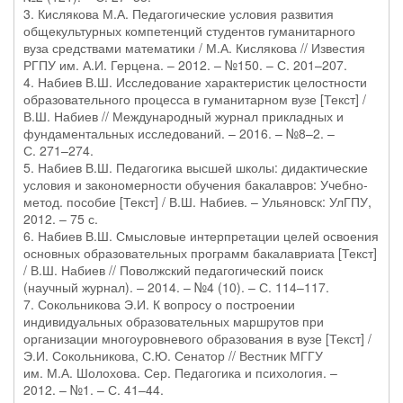
3. Кислякова М.А. Педагогические условия развития
общекультурных компетенций студентов гуманитарного
вуза средствами математики / М.А. Кислякова // Известия
РГПУ им. А.И. Герцена. – 2012. – №150. – С. 201–207.
4. Набиев В.Ш. Исследование характеристик целостности
образовательного процесса в гуманитарном вузе [Текст] /
В.Ш. Набиев // Международный журнал прикладных и
фундаментальных исследований. – 2016. – №8–2. –
С. 271–274.
5. Набиев В.Ш. Педагогика высшей школы: дидактические
условия и закономерности обучения бакалавров: Учебно-
метод. пособие [Текст] / В.Ш. Набиев. – Ульяновск: УлГПУ,
2012. – 75 с.
6. Набиев В.Ш. Смысловые интерпретации целей освоения
основных образовательных программ бакалавриата [Текст]
/ В.Ш. Набиев // Поволжский педагогический поиск
(научный журнал). – 2014. – №4 (10). – С. 114–117.
7. Сокольникова Э.И. К вопросу о построении
индивидуальных образовательных маршрутов при
организации многоуровневого образования в вузе [Текст] /
Э.И. Сокольникова, С.Ю. Сенатор // Вестник МГГУ
им. М.А. Шолохова. Сер. Педагогика и психология. –
2012. – №1. – С. 41–44.