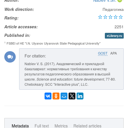
Author:
Nabiev V.Sh.
Work direction:
Педагогика
Rating:
Article accesses:
2251
Published in:
eLibrary.ru
1
FSBEI of HE "I.N. Ulyanov Ulyanovsk State Pedagogical University"
GOST
APA
For citation:
Nabiev V. S. (2017). Академический и прикладной
бакалавриат: нормативные требования к качеству
результатов педагогического образования в высшей
школе.
Science and education: future development
, 77-80.
Cheboksary: SCC "Interactive plus", LLC.
Metadata
Full text
Metrics
Related articles