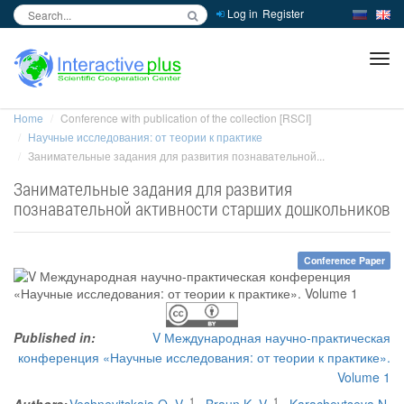
Log in
Register
inc
ра
Home
Conference with publication of the collection [RSCI]
Научные исследования: от теории к практике
Занимательные задания для развития познавательной...
Занимательные задания для развития
познавательной активности старших дошкольников
Conference Paper
Published in:
V Международная научно-практическая
конференция «Научные исследования: от теории к практике».
Volume 1
1
1