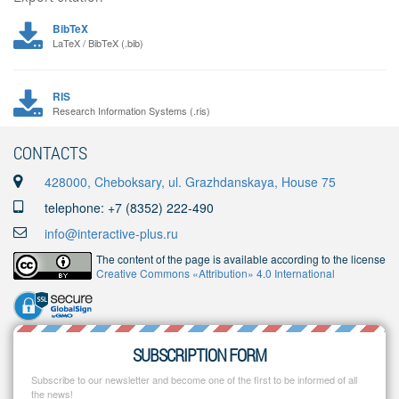
BibTeX
LaTeX / BibTeX (.bib)
RIS
Research Information Systems (.ris)
CONTACTS
428000, Cheboksary, ul. Grazhdanskaya, House 75
telephone: +7 (8352) 222-490
info@interactive-plus.ru
The content of the page is available according to the license
Creative Commons «Attribution» 4.0 International
SUBSCRIPTION FORM
Subscribe to our newsletter and become one of the first to be informed of all
the news!