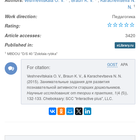
Authors:
Veshnevitskaia O. V.
,
Braun K. V.
,
Karachevtseva N.
1
N.
Work direction:
Педагогика
Rating:
Article accesses:
3420
Published in:
eLibrary.ru
1
MBDOU "D/S 40 "Zolotaia rybka"
GOST
APA
For citation:
Veshnevitskaia O. V., Braun K. V., & Karachevtseva N. N.
(2015). Занимательные задания для развития
познавательной активности старших дошкольников.
Научные исследования: от теории к практике
, 1
(4 (5)),
132-133. Cheboksary: SCC "Interactive plus", LLC.