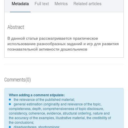
Metadata
Full text
Metrics
Related articles
Abstract
В данной статье рассматривается практическое
использование разнообразных заданий и игр для развития
познавательной активности дошкольников
Comments(0)
When adding a comment stipulate:
the relevance of the published material;
general estimation (originality and relevance of the topic,
completeness, depth, comprehensiveness of topic disclosure,
consistency, coherence, evidence, structural ordering, nature and
the accuracy of the examples, illustrative material, the credibility of
the conclusions;
disadvantages, shortcomings;