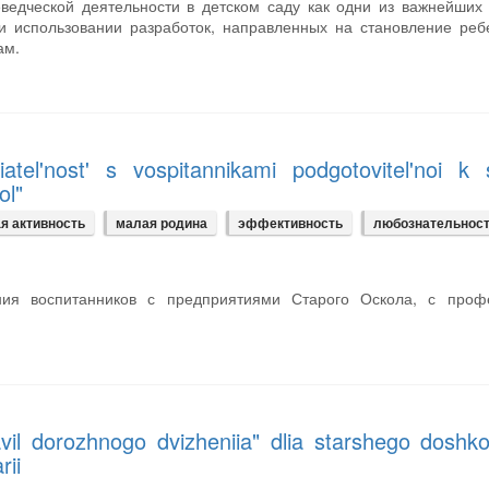
ведческой деятельности в детском саду как одни из важнейших
и использовании разработок, направленных на становление реб
ам.
atel'nost' s vospitannikami podgotovitel'noi k 
ol"
я активность
малая родина
эффективность
любознательнос
ния воспитанников с предприятиями Старого Оскола, с проф
ravil dorozhnogo dvizheniia" dlia starshego doshko
rii