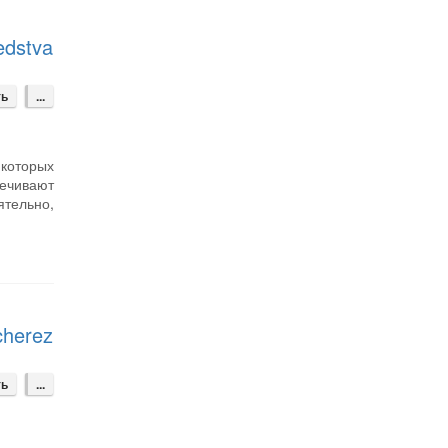
edstva
ть
...
которых
ечивают
ятельно,
cherez
ть
...