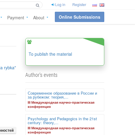
Log in
Register
Online Submissions
Payment
About
To publish the material
a rybka"
Author's events
Современное образование в России и
за рубежом: теория,...
III Международная научно-практическая
конференция
Psychology and Pedagogics in the 21st
century: theory,...
III Международная научно-практическая
нностей
конференция