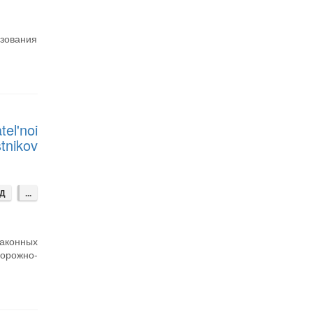
ьзования
el'noi
tnikov
ДД
...
аконных
орожно-