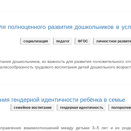
ля полноценного развития дошкольников в ус
социализация
педагог
ФГОС
личностное развит
итания дошкольников, их важность для развития положительного о
елесообразность трудового воспитания детей дошкольного возраст
ия гендерной идентичности ребёнка в семье
семейное воспитание
гендерная идентичность
полоролев
аправления взаимоотношений между детьми 3–5 лет и их роди