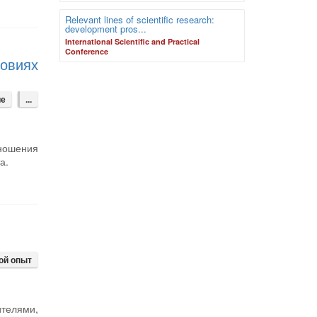
Relevant lines of scientific research:
development pros...
International Scientific and Practical
Conference
ловиях
ие
...
тношения
а.
ой опыт
телями,