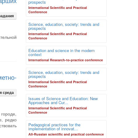
арших
prospects
International Scientific and Practical
Conference
задания
Science, education, society: trends and
prospects
International Scientific and Practical
ательной
Conference
Education and science in the modern
context
International Research-to-practice conference
Science, education, society: trends and
метно-
prospects
International Scientific and Practical
Conference
я среда
Issues of Science and Education: New
Approaches and Cur...
International Scientific and Practical
Conference
 городе,
е, редко
Pedagogical practices for the
ствовать
implementation of innovat...
Аll-Russian scientific and practical conference