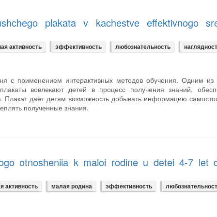
iushchego plakata v kachestve effektivnogo sr
ая активность
эффективность
любознательность
нагляднос
дня с применением интерактивных методов обучения. Одним из 
 плакаты вовлекают детей в процесс получения знаний, обесп
. Плакат даёт детям возможность добывать информацию самосто
реплять полученные знания.
ogo otnosheniia k maloi rodine u detei 4-7 let 
я активность
малая родина
эффективность
любознательнос