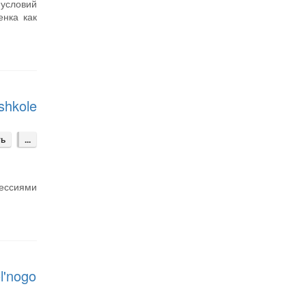
 условий
енка как
shkole
ть
...
ессиями
l'nogo