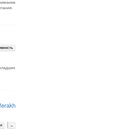
нимание
итания.
ивность
 младших
ferakh
ал
...