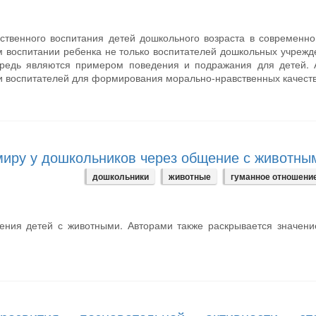
ственного воспитания детей дошкольного возраста в современн
м воспитании ребенка не только воспитателей дошкольных учрежд
чередь являются примером поведения и подражания для детей. 
и воспитателей для формирования морально-нравственных качеств
миру у дошкольников через общение с животны
дошкольники
животные
гуманное отношение
ения детей с животными. Авторами также раскрывается значени