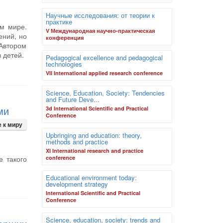
Научные исследования: от теории к
практике
ом мире.
V Международная научно-практическая
ений, но
конференция
Автором
 детей.
Pedagogical excellence and pedagogical
technologies
VII International applied research conference
Science, Education, Society: Tendencies
and Future Deve...
ми
3d International Scientific and Practical
Conference
 к миру
Upbringing and education: theory,
methods and practice
XI International research and practice
е такого
conference
Educational environment today:
development strategy
International Scientific and Practical
Conference
Science, education, society: trends and