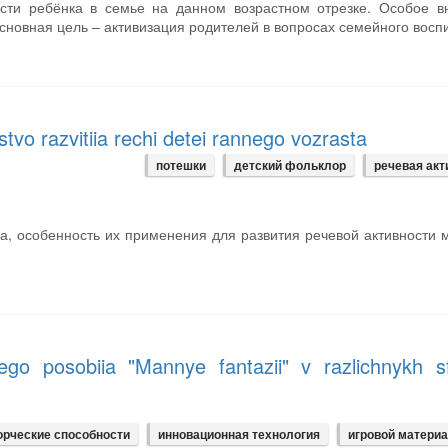
сти ребёнка в семье на данном возрастном отрезке. Особое в
сновная цель – активизация родителей в вопросах семейного восп
vo razvitiia rechi detei rannego vozrasta
потешки
детский фольклор
речевая акт
ра, особенность их применения для развития речевой активности
ego posobiia "Mannye fantazii" v razlichnykh s
орческие способности
инновационная технология
игровой матери