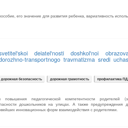
особие, его значение для развития ребенка, вариативность испол
titel'skoi deiatel'nosti doshkol'noi obrazovat
o dorozhno-transportnogo travmatizma sredi uchas
дорожная безопасность
дорожная грамотность
профилактика П
 повышения педагогической компетентности родителей (з
пасности дошкольников на улицах. А также предупреждения д
новейших инновационных форм взаимодействия с родителями.