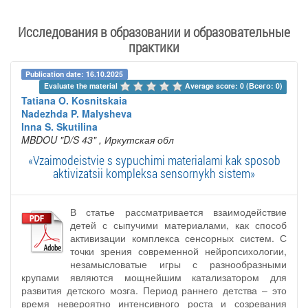
Исследования в образовании и образовательные
практики
Publication date: 16.10.2025
Evaluate the material 
Average score: 0 (Всего: 0)
Tatiana O. Kosnitskaia
Nadezhda P. Malysheva
Inna S. Skutilina
MBDOU "D/S 43"
, Иркутская обл
«Vzaimodeistvie s sypuchimi materialami kak sposob
aktivizatsii kompleksa sensornykh sistem»
В статье рассматривается взаимодействие
детей с сыпучими материалами, как способ
активизации комплекса сенсорных систем. С
точки зрения современной нейропсихологии,
незамысловатые игры с разнообразными
крупами являются мощнейшим катализатором для
развития детского мозга. Период раннего детства – это
время невероятно интенсивного роста и созревания