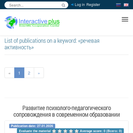
Log in
Register
inc
ра
List of publications on a keyword: «речевая
активность»
«
1
2
»
Развитие психолого-педагогического
сопровождения в современном образовании
Publication date: 27.01.2026
Evaluate the material 
Average score: 0 (Всего: 0)