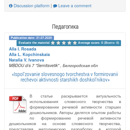
Discussion platform
|
Leave a comment
Педагогика
Publication date: 21.07.2020
Evaluate the material 
Average score: 0 (Всего: 0)
Alla I. Rosada
Alla L. Kopchinskaia
Natalia V. Ivanova
MBDOU d/s 7 "Semitsvetik"
, Белгородская обл
«Ispol'zovanie slovesnogo tvorchestva v formirovanii
rechevoi aktivnosti starshikh doshkol'nikov»
В статье раскрывается актуальность
использования словесного творчества в
формировании речевой активности старших
дошкольников. Авторы делятся опытом работы
по формированию речевой активности
дошкольников на основе словесного творчества,
представляя методическую разработку, в которой