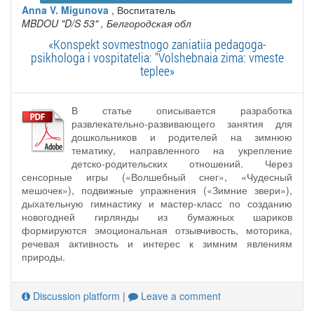
Anna V. Migunova
, Воспитатель
MBDOU "D/S 53"
, Белгородская обл
«Konspekt sovmestnogo zaniatiia pedagoga-
psikhologa i vospitatelia: "Volshebnaia zima: vmeste
teplee»
В статье описывается разработка
развлекательно-развивающего занятия для
дошкольников и родителей на зимнюю
тематику, направленного на укрепление
детско-родительских отношений. Через
сенсорные игры («Волшебный снег», «Чудесный
мешочек»), подвижные упражнения («Зимние звери»),
дыхательную гимнастику и мастер-класс по созданию
новогодней гирлянды из бумажных шариков
формируются эмоциональная отзывчивость, моторика,
речевая активность и интерес к зимним явлениям
природы.
Discussion platform
|
Leave a comment