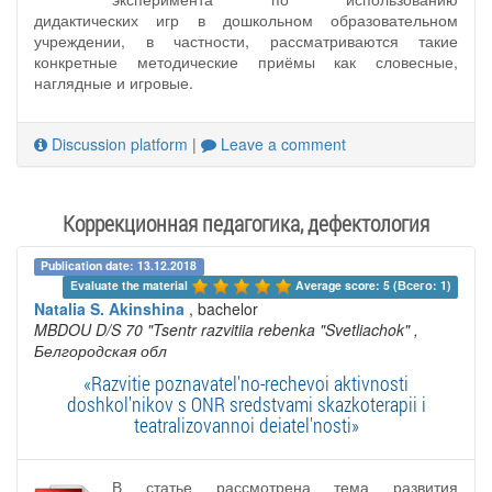
дидактических игр в дошкольном образовательном
учреждении, в частности, рассматриваются такие
конкретные методические приёмы как словесные,
наглядные и игровые.
Discussion platform
|
Leave a comment
Коррекционная педагогика, дефектология
Publication date: 13.12.2018
Evaluate the material 
Average score: 5 (Всего: 1)
Natalia S. Akinshina
, bachelor
MBDOU D/S 70 "Tsentr razvitiia rebenka "Svetliachok"
,
Белгородская обл
«Razvitie poznavatel'no-rechevoi aktivnosti
doshkol'nikov s ONR sredstvami skazkoterapii i
teatralizovannoi deiatel'nosti»
В статье рассмотрена тема развития