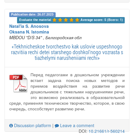
Publication date: 26.07.2023
Evaluate the material 
Average score: 5 (Всего: 1)
Natal'ia S. Anosova
Oksana N. Istomina
MBDOU "D/S 34"
, Белгородская обл
«Tekhnicheskoe tvorchestvo kak uslovie uspeshnogo
razvitiia rechi detei starshego doshkol'nogo vozrasta s
tiazhelymi narusheniiami rechi»
Перед педагогами в дошкольном учреждении
встает задача поиска новых методов и
приемов воздействия на развитие речи
дошкольников с тяжелыми нарушениями речи,
это возможно реализовать в образовательной
среде, применяя техническое творчество, которое, в свою
очередь, способствует развитию речи.
Discussion platform
|
Leave a comment
DOI:
10.21661/r-560214