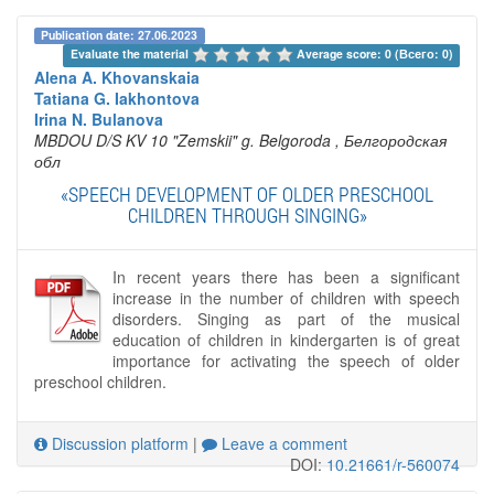
Publication date: 27.06.2023
Evaluate the material 
Average score: 0 (Всего: 0)
Alena A. Khovanskaia
Tatiana G. Iakhontova
Irina N. Bulanova
MBDOU D/S KV 10 "Zemskii" g. Belgoroda
, Белгородская
обл
«SPEECH DEVELOPMENT OF OLDER PRESCHOOL
CHILDREN THROUGH SINGING»
In recent years there has been a significant
increase in the number of children with speech
disorders. Singing as part of the musical
education of children in kindergarten is of great
importance for activating the speech of older
preschool children.
Discussion platform
|
Leave a comment
DOI:
10.21661/r-560074