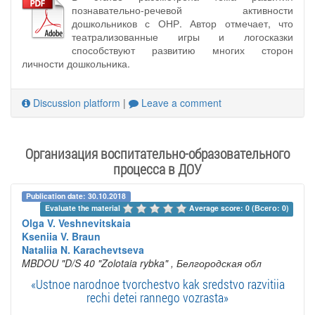
познавательно-речевой активности
дошкольников с ОНР. Автор отмечает, что
театрализованные игры и логосказки
способствуют развитию многих сторон
личности дошкольника.
Discussion platform
|
Leave a comment
Организация воспитательно-образовательного
процесса в ДОУ
Publication date: 30.10.2018
Evaluate the material 
Average score: 0 (Всего: 0)
Olga V. Veshnevitskaia
Kseniia V. Braun
Nataliia N. Karachevtseva
MBDOU "D/S 40 "Zolotaia rybka"
, Белгородская обл
«Ustnoe narodnoe tvorchestvo kak sredstvo razvitiia
rechi detei rannego vozrasta»