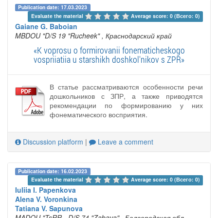
Publication date: 17.03.2023
Evaluate the material 
Average score: 0 (Всего: 0)
Gaiane G. Baboian
MBDOU "D/S 19 "Rucheek"
, Краснодарский край
«K voprosu o formirovanii fonematicheskogo
vospriiatiia u starshikh doshkol'nikov s ZPR»
В статье рассматриваются особенности речи
дошкольников с ЗПР, а также приводятся
рекомендации по формированию у них
фонематического восприятия.
Discussion platform
|
Leave a comment
Publication date: 16.02.2023
Evaluate the material 
Average score: 0 (Всего: 0)
Iuliia I. Papenkova
Alena V. Voronkina
Tatiana V. Sapunova
MADOU "TsRR - D/S 74 "Zabava"
, Белгородская обл