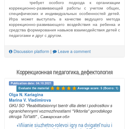
требует особого подхода к организации
коррекционно-развивающей работы с учетом общих,
специфических и индивидуальных особенностей детей.
Игра может выступать в качестве ведущего метода
коррекционно-развивающего воздействия на ребенка и
средства формирования навыков взаимодействия детей с
педагогами и друг с другом.
Discussion platform
|
Leave a comment
Коррекционная педагогика, дефектология
Publication date: 04.10.2021
Evaluate the material 
Average score: 5 (Всего: 1)
Olga N. Kariagina
Marina V. Vladimirova
GKU SO "Reabilitatsionnyi tsentr dlia detei i podrostkov s
ogranichennymi vozmozhnostiami "Viktoriia" gorodskogo
okruga Tol'iatti"
, Самарская обл
«Vliianie siuzhetno-rolevoi igry na dvigatel'nuiu i