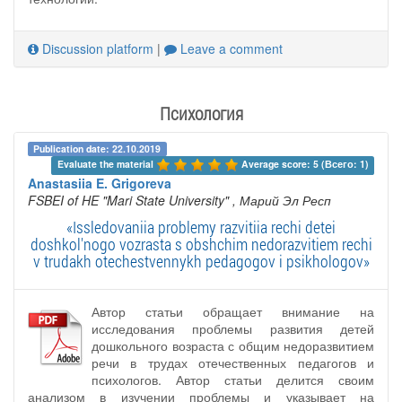
Discussion platform
|
Leave a comment
Психология
Publication date: 22.10.2019
Evaluate the material 
Average score: 5 (Всего: 1)
Anastasiia E. Grigoreva
FSBEI of HE "Mari State University"
, Марий Эл Респ
«Issledovaniia problemy razvitiia rechi detei
doshkol'nogo vozrasta s obshchim nedorazvitiem rechi
v trudakh otechestvennykh pedagogov i psikhologov»
Автор статьи обращает внимание на
исследования проблемы развития детей
дошкольного возраста с общим недоразвитием
речи в трудах отечественных педагогов и
психологов. Автор статьи делится своим
анализом в изучении проблемы и указывает на