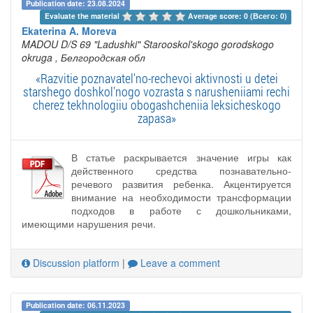
Publication date: 23.08.2024
Evaluate the material 
Average score: 0 (Всего: 0)
Ekaterina A. Moreva
MADOU D/S 69 "Ladushki" Starooskol'skogo gorodskogo
okruga
, Белгородская обл
«Razvitie poznavatel'no-rechevoi aktivnosti u detei
starshego doshkol'nogo vozrasta s narusheniiami rechi
cherez tekhnologiiu obogashcheniia leksicheskogo
zapasa»
В статье раскрывается значение игры как
действенного средства познавательно-
речевого развития ребенка. Акцентируется
внимание на необходимости трансформации
подходов в работе с дошкольниками,
имеющими нарушения речи.
Discussion platform
|
Leave a comment
Publication date: 06.11.2023