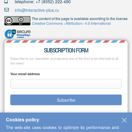
telephone: +7 (8352) 222-490
info@interactive-plus.ru
The content of the page is available according to the license
Creative Commons «Attribution» 4.0 International
SUBSCRIPTION FORM
Subscribe to our newsletter and become one of the first to be informed of all
the news!
Your email address
Subscribe
Cookies policy
The web-site uses cookies to optimize its performance and
Copyright © 2013-2026 Scientific Cooperation Center "Interactive Plus"