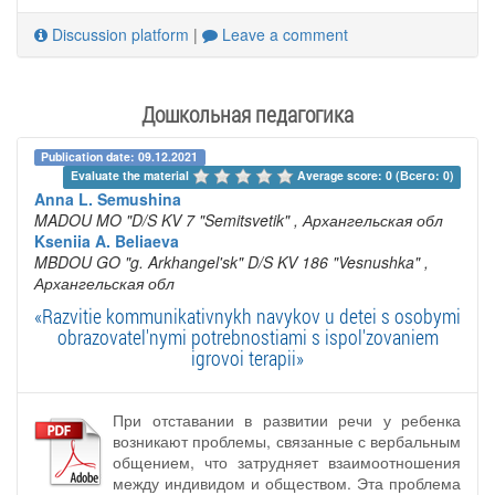
Discussion platform
|
Leave a comment
Дошкольная педагогика
Publication date: 09.12.2021
Evaluate the material 
Average score: 0 (Всего: 0)
Anna L. Semushina
MADOU MO "D/S KV 7 "Semitsvetik"
, Архангельская обл
Kseniia A. Beliaeva
MBDOU GO "g. Arkhangel'sk" D/S KV 186 "Vesnushka"
,
Архангельская обл
«Razvitie kommunikativnykh navykov u detei s osobymi
obrazovatel'nymi potrebnostiami s ispol'zovaniem
igrovoi terapii»
При отставании в развитии речи у ребенка
возникают проблемы, связанные с вербальным
общением, что затрудняет взаимоотношения
между индивидом и обществом. Эта проблема