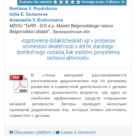
Evaluate the material 
Average score: 0 (Всего: 0)
Svetlana V. Prudnikova
Iuliia E. Goriunova
Anastasiia V. Kozlovtseva
MDOU "TsRR - D/S 4 p. Maiskii Belgorodskogo raiona
Belgorodskoi oblasti"
, Белгородская обл
«Izgotovlenie didakticheskikh igr v protsesse
sovmestnoi deiatel'nosti s det'mi starshego
doshkol'nogo vozrasta, kak sredstvo povysheniia
rechevoi aktivnosti»
В статье авторами рассматривается
изготовление дидактических игр по речевому
развитию в совместной деятельности с детьми
старшего дошкольного возраста, как одно из
наиболее эффективных средств повышения
речевой активности. Авторы приводят несколько
примеров дидактических игр, которые можно изготовить
совместно с детьми.
Discussion platform
|
Leave a comment