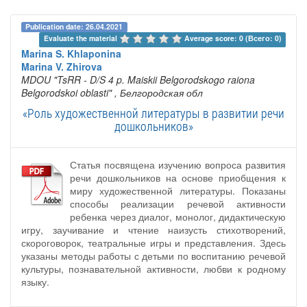
Publication date: 26.04.2021
Evaluate the material 
Average score: 0 (Всего: 0)
Marina S. Khlaponina
Marina V. Zhirova
MDOU "TsRR - D/S 4 p. Maiskii Belgorodskogo raiona
Belgorodskoi oblasti"
, Белгородская обл
«Роль художественной литературы в развитии речи
дошкольников»
Статья посвящена изучению вопроса развития
речи дошкольников на основе приобщения к
миру художественной литературы. Показаны
способы реализации речевой активности
ребенка через диалог, монолог, дидактическую
игру, заучивание и чтение наизусть стихотворений,
скороговорок, театральные игры и представления. Здесь
указаны методы работы с детьми по воспитанию речевой
культуры, познавательной активности, любви к родному
языку.