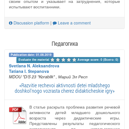
своим опытом и указывает на затруднения, которые
испытывают воспитанники.
Discussion platform
|
Leave a comment
Педагогика
Publication date: 01.08.2019
Evaluate the material 
Average score: 0 (Всего: 0)
Svetlana N. Aleksandrova
Tatiana I. Stepanova
MDOU "D/S 23 "Korablik"
, Марий Эл Респ
«Razvitie rechevoi aktivnosti detei mladshego
doshkol'nogo vozrasta cherez didakticheskie igry»
В статье раскрыта проблема развития речевой
активности детей младшего дошкольного
возраста через дидактические игры.
Представлены результаты педагогического
эксперимента по использованию