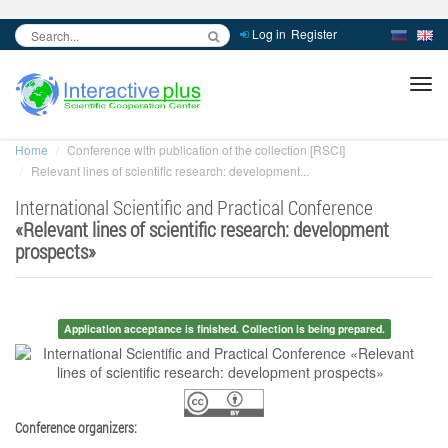
Log in
Register
inc
ра
Home
Conference with publication of the collection [RSCI]
Relevant lines of scientific research: development...
International Scientific and Practical Conference
«
Relevant lines of scientific research: development
prospects
»
Application acceptance is finished. Collection is being prepared.
Conference organizers: