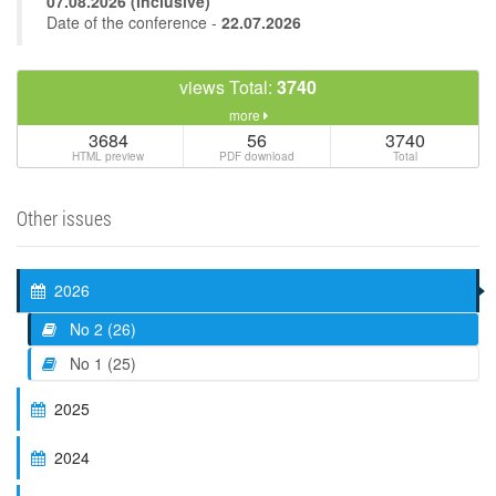
07.08.2026 (inclusive)
Date of the conference -
22.07.2026
views Total:
3740
more
3684
56
3740
HTML preview
PDF download
Total
Other issues
2026
No 2 (26)
No 1 (25)
2025
2024